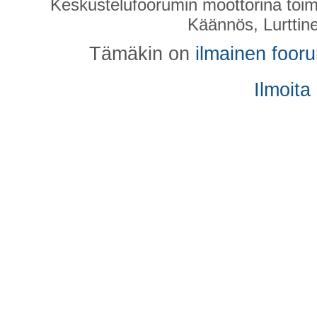
Keskustelufoorumin moottorina toim
Käännös, Lurttin
Tämäkin on
ilmainen foor
Ilmoita