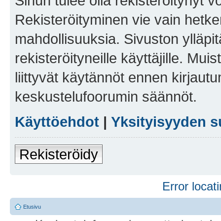
Sinun tulee olla rekisteröitynyt v
Rekisteröityminen vie vain hetken
mahdollisuuksia. Sivuston ylläpit
rekisteröityneille käyttäjille. Mu
liittyvät käytännöt ennen kirjau
keskustelufoorumin säännöt.
Käyttöehdot
|
Yksityisyyden s
Rekisteröidy
Error locati
Etusivu