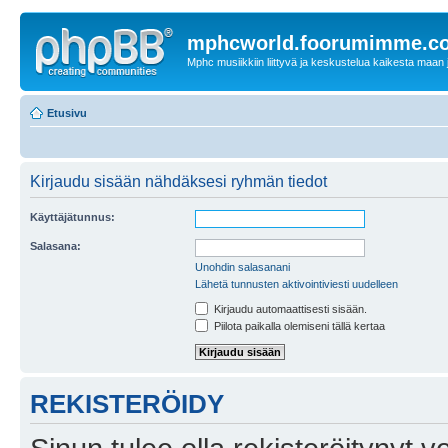
mphcworld.foorumimme.c
Mphc musiikkiin liittyvä ja keskustelua kaikesta maan j
Etusivu
Kirjaudu sisään nähdäksesi ryhmän tiedot
Käyttäjätunnus:
Salasana:
Unohdin salasanani
Lähetä tunnusten aktivointiviesti uudelleen
Kirjaudu automaattisesti sisään.
Piilota paikalla olemiseni tällä kertaa
REKISTERÖIDY