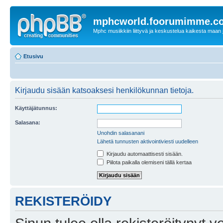
mphcworld.foorumimme.c
Mphc musiikkiin liittyvä ja keskustelua kaikesta maan j
Etusivu
Kirjaudu sisään katsoaksesi henkilökunnan tietoja.
Käyttäjätunnus:
Salasana:
Unohdin salasanani
Lähetä tunnusten aktivointiviesti uudelleen
Kirjaudu automaattisesti sisään.
Piilota paikalla olemiseni tällä kertaa
REKISTERÖIDY