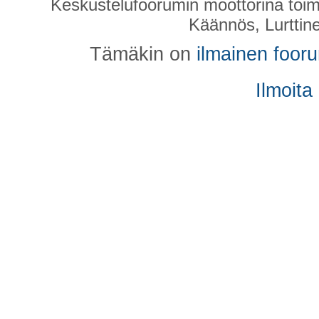
Keskustelufoorumin moottorina toim
Käännös, Lurttin
Tämäkin on
ilmainen foor
Ilmoita