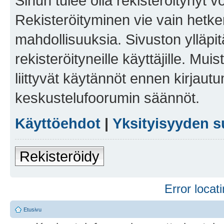
Sinun tulee olla rekisteröitynyt v
Rekisteröityminen vie vain hetken
mahdollisuuksia. Sivuston ylläpit
rekisteröityneille käyttäjille. Mu
liittyvät käytännöt ennen kirjau
keskustelufoorumin säännöt.
Käyttöehdot
|
Yksityisyyden s
Rekisteröidy
Error locati
Etusivu