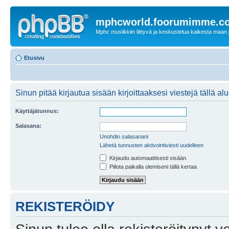
mphcworld.foorumimme.c
Mphc musiikkiin liittyvä ja keskustelua kaikesta maan j
Etusivu
Sinun pitää kirjautua sisään kirjoittaaksesi viestejä tällä al
Käyttäjätunnus:
Salasana:
Unohdin salasanani
Lähetä tunnusten aktivointiviesti uudelleen
Kirjaudu automaattisesti sisään.
Piilota paikalla olemiseni tällä kertaa
REKISTERÖIDY