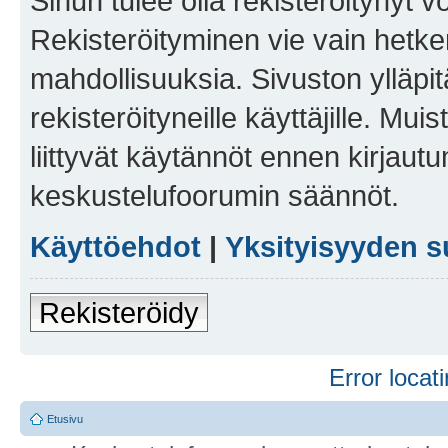
Sinun tulee olla rekisteröitynyt v
Rekisteröityminen vie vain hetken
mahdollisuuksia. Sivuston ylläpit
rekisteröityneille käyttäjille. Mu
liittyvät käytännöt ennen kirjau
keskustelufoorumin säännöt.
Käyttöehdot
|
Yksityisyyden s
Rekisteröidy
Error locati
Etusivu