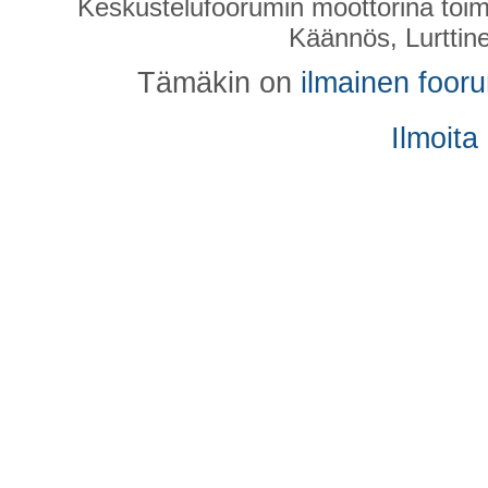
Keskustelufoorumin moottorina toim
Käännös, Lurttin
Tämäkin on
ilmainen foor
Ilmoita