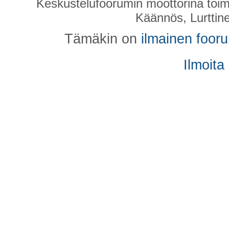
Keskustelufoorumin moottorina toim
Käännös, Lurttin
Tämäkin on
ilmainen foor
Ilmoita