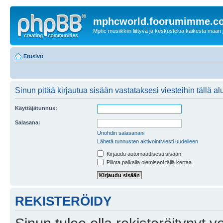
mphcworld.foorumimme.c
Mphc musiikkiin liittyvä ja keskustelua kaikesta maan j
Etusivu
Sinun pitää kirjautua sisään vastataksesi viesteihin tällä al
Käyttäjätunnus:
Salasana:
Unohdin salasanani
Lähetä tunnusten aktivointiviesti uudelleen
Kirjaudu automaattisesti sisään.
Piilota paikalla olemiseni tällä kertaa
REKISTERÖIDY