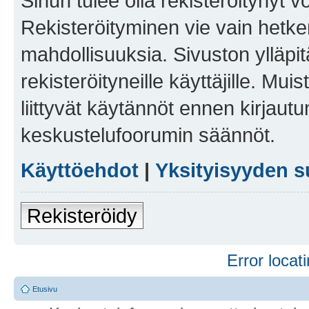
Sinun tulee olla rekisteröitynyt v
Rekisteröityminen vie vain hetken
mahdollisuuksia. Sivuston ylläpit
rekisteröityneille käyttäjille. Mu
liittyvät käytännöt ennen kirjau
keskustelufoorumin säännöt.
Käyttöehdot
|
Yksityisyyden s
Rekisteröidy
Error locati
Etusivu