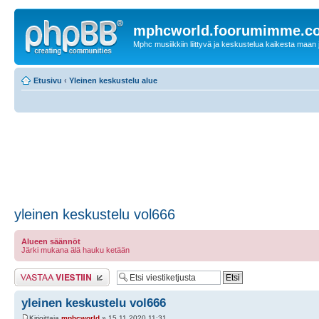
mphcworld.foorumimme.c
Mphc musiikkiin liittyvä ja keskustelua kaikesta maan j
Etusivu
‹
Yleinen keskustelu alue
yleinen keskustelu vol666
Alueen säännöt
Järki mukana älä hauku ketään
Lähetä vastaus
yleinen keskustelu vol666
Kirjoittaja
mphcworld
» 15.11.2020 11:31