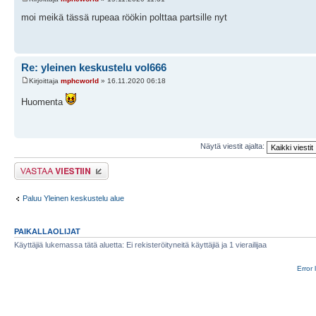
moi meikä tässä rupeaa röökin polttaa partsille nyt
Re: yleinen keskustelu vol666
Kirjoittaja
mphcworld
» 16.11.2020 06:18
Huomenta
Näytä viestit ajalta:
Lähetä vastaus
Paluu Yleinen keskustelu alue
PAIKALLAOLIJAT
Käyttäjiä lukemassa tätä aluetta: Ei rekisteröityneitä käyttäjiä ja 1 vierailijaa
Error 