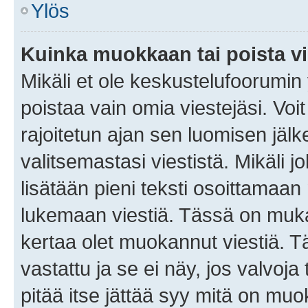
Ylös
Kuinka muokkaan tai poista vi
Mikäli et ole keskustelufoorumin y
poistaa vain omia viestejäsi. Voi
rajoitetun ajan sen luomisen jäl
valitsemastasi viestistä. Mikäli jo
lisätään pieni teksti osoittama
lukemaan viestiä. Tässä on mu
kertaa olet muokannut viestiä. Tä
vastattu ja se ei näy, jos valvoja
pitää itse jättää syy mitä on muo