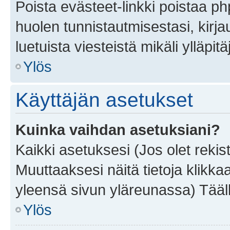
Poista evästeet-linkki poistaa p
huolen tunnistautmisestasi, kirja
luetuista viesteistä mikäli ylläpitä
Ylös
Käyttäjän asetukset
Kuinka vaihdan asetuksiani?
Kaikki asetuksesi (Jos olet rekist
Muuttaaksesi näitä tietoja klikka
yleensä sivun yläreunassa) Tääll
Ylös