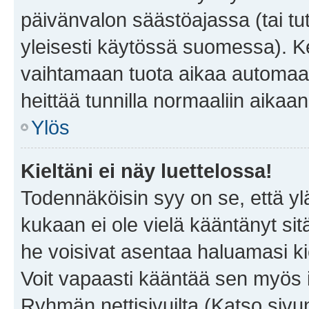
päivänvalon säästöajassa (tai tu
yleisesti käytössä suomessa). Ke
vaihtamaan tuota aikaa automaatti
heittää tunnilla normaaliin aikaan
Ylös
Kieltäni ei näy luettelossa!
Todennäköisin syy on se, että yläp
kukaan ei ole vielä kääntänyt sitä 
he voisivat asentaa haluamasi ki
Voit vapaasti kääntää sen myös i
Ryhmän nettisivuilta (Katso sivun