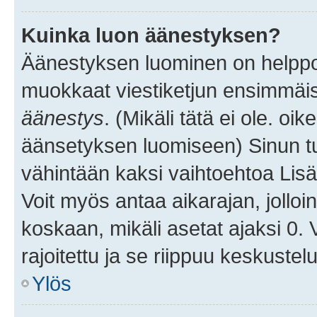
Kuinka luon äänestyksen?
Äänestyksen luominen on helppoa.
muokkaat viestiketjun ensimmäis
äänestys
. (Mikäli tätä ei ole. oik
äänsetyksen luomiseen) Sinun tu
vähintään kaksi vaihtoehtoa Lisää
Voit myös antaa aikarajan, jolloi
koskaan, mikäli asetat ajaksi 0.
rajoitettu ja se riippuu keskustel
Ylös