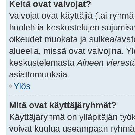
Keitä ovat valvojat?
Valvojat ovat käyttäjiä (tai ryhmä
huolehtia keskustelujen sujumise
oikeudet muokata ja sulkea/avata, 
alueella, missä ovat valvojina. Y
keskustelemasta
Aiheen vierest
asiattomuuksia.
Ylös
Mitä ovat käyttäjäryhmät?
Käyttäjäryhmä on ylläpitäjän työka
voivat kuulua useampaan ryhmään