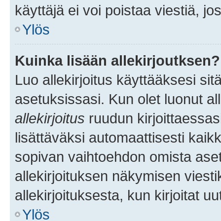
käyttäjä ei voi poistaa viestiä, jo
Ylös
Kuinka lisään allekirjoutksen?
Luo allekirjoitus käyttääksesi si
asetuksissasi. Kun olet luonut all
allekirjoitus
ruudun kirjoittaessasi
lisättäväksi automaattisesti kaikki
sopivan vaihtoehdon omista asetu
allekirjoituksen näkymisen viesti
allekirjoituksesta, kun kirjoitat uu
Ylös