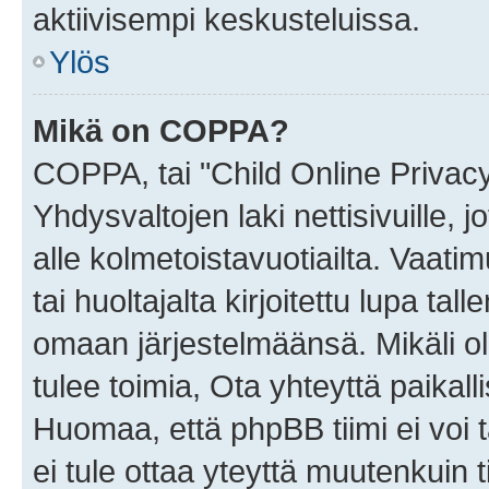
aktiivisempi keskusteluissa.
Ylös
Mikä on COPPA?
COPPA, tai "Child Online Privac
Yhdysvaltojen laki nettisivuille, 
alle kolmetoistavuotiailta. Vaa
tai huoltajalta kirjoitettu lupa ta
omaan järjestelmäänsä. Mikäli 
tulee toimia, Ota yhteyttä paika
Huomaa, että phpBB tiimi ei voi t
ei tule ottaa yteyttä muutenkuin t