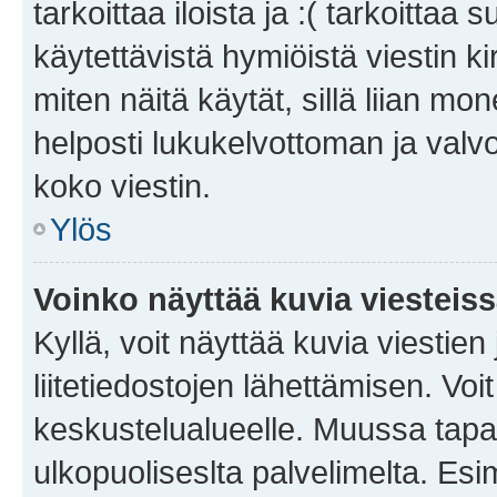
tarkoittaa iloista ja :( tarkoittaa 
käytettävistä hymiöistä viestin k
miten näitä käytät, sillä liian m
helposti lukukelvottoman ja valvo
koko viestin.
Ylös
Voinko näyttää kuvia viesteis
Kyllä, voit näyttää kuvia viestien 
liitetiedostojen lähettämisen. Vo
keskustelualueelle. Muussa tapa
ulkopuoliseslta palvelimelta. Es