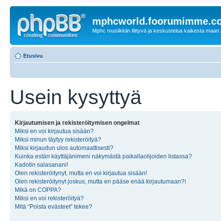
mphcworld.foorumimme.c
Mphc musiikkiin liittyvä ja keskustelua kaikesta maan j
Etusivu
Usein kysyttyä
Kirjautumisen ja rekisteröitymisen ongelmat
Miksi en voi kirjautua sisään?
Miksi minun täytyy rekisteröityä?
Miksi kirjaudun ulos automaattisesti?
Kuinka estän käyttäjänimeni näkymästä paikallaolijoiden listassa?
Kadotin salasanani!
Olen rekisteröitynyt, mutta en voi kirjautua sisään!
Olen rekisteröitynyt joskus, mutta en pääse enää kirjautumaan?!
Mikä on COPPA?
Miksi en voi rekisteröityä?
Mitä “Poista evästeet” tekee?