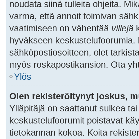
noudata siinä tulleita ohjeita. Mi
varma, että annoit toimivan sähk
vaatimiseen on vähentää
villejä
k
hyväkseen keskustelufoorumia. Mi
sähköpostiosoitteen, olet tarkista
myös roskapostikansion. Ota yhte
Ylös
Olen rekisteröitynyt joskus, 
Ylläpitäjä on saattanut sulkea ta
keskustelufoorumit poistavat k
tietokannan kokoa. Koita rekister