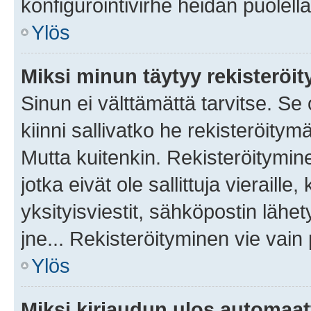
konfigurointivirhe heidän puolella
Ylös
Miksi minun täytyy rekisteröit
Sinun ei välttämättä tarvitse. Se
kiinni sallivatko he rekisteröitym
Mutta kuitenkin. Rekisteröitymine
jotka eivät ole sallittuja vierail
yksityisviestit, sähköpostin lähet
jne... Rekisteröityminen vie vain
Ylös
Miksi kirjaudun ulos automaat