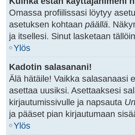
Kuinka estän käyttäjänimeni n
Omassa profiilissasi löytyy aset
asetuksen kohtaan
päällä
. Näkym
ja itsellesi. Sinut lasketaan tällö
Ylös
Kadotin salasanani!
Älä hätäile! Vaikka salasanaasi 
asettaa uusiksi. Asettaaksesi s
kirjautumissivulle ja napsauta
Un
ja pääset pian kirjautumaan sisä
Ylös