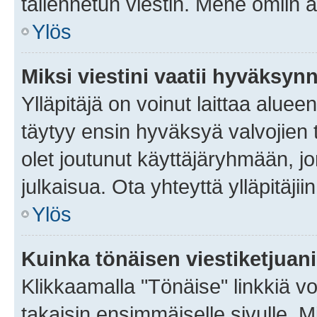
tallennetun viestin. Mene omiin a
Ylös
Miksi viestini vaatii hyväksyn
Ylläpitäjä on voinut laittaa alueen
täytyy ensin hyväksyä valvojien 
olet joutunut käyttäjäryhmään, jo
julkaisua. Ota yhteyttä ylläpitäjii
Ylös
Kuinka tönäisen viestiketjuan
Klikkaamalla "Tönäise" linkkiä voi
takaisin ensimmäiselle sivulle. M