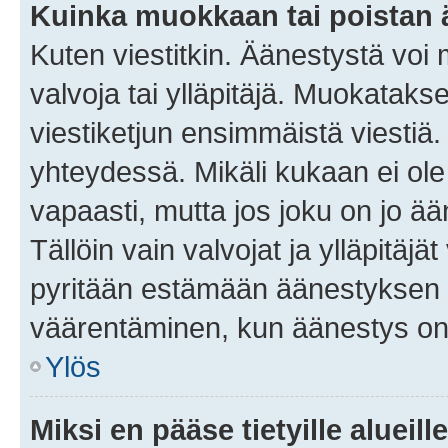
Kuinka muokkaan tai poistan
Kuten viestitkin. Äänestystä voi
valvoja tai ylläpitäjä. Muokatak
viestiketjun ensimmäistä viestiä
yhteydessä. Mikäli kukaan ei ol
vapaasti, mutta jos joku on jo ä
Tällöin vain valvojat ja ylläpitäjä
pyritään estämään äänestyksen 
väärentäminen, kun äänestys on
Ylös
Miksi en pääse tietyille alueill