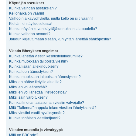
Käyttäjän asetukset
Kuinka vaihdan asetuksiani?
Kellonaika on väärin!
Vaihdoin aikavyöhykettä, mutta kello on silti väärin!
Kieltäni ei näy luettelossa!
Kuinka näytän kuvan käyttäjätunnukseni alapuolella?
Kuinka vaihdan arvoani?
Joudun kirjautumaan sisään, kun yritän lähettää sähköpostia?
Viestin lähetyksen ongelmat
Kuinka lähetän viestin keskustelufoorumille?
Kuinka muokkaan tai poista viestin?
Kuinka lisään allekirjoutksen?
Kuinka luon äänestyksen?
Kuinka muokkaan tai poistan äänestyksen?
Miksi en pääse tietyille alueille?
Miksi en voi äänestää?
Miksi en voi lähettää liitetiedostoa?
Miksi sain varoituksen?
Kuinka ilmoitan asiattoman viestin valvojalle?
Mitä "Tallenna" nappula tekee viestien lähetyksessä?
Miksi viestini vaatii hyväksynnän?
Kuinka tönäisen viestiketjuani?
Viestien muotoilu ja viestityypit
Mitä on BBCode?