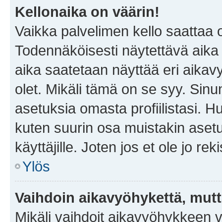
Kellonaika on väärin!
Vaikka palvelimen kello saattaa 
Todennäköisesti näytettävä aika
aika saatetaan näyttää eri aika
olet. Mikäli tämä on se syy. Si
asetuksia omasta profiilistasi. 
kuten suurin osa muistakin asetuks
käyttäjille. Joten jos et ole jo rek
Ylös
Vaihdoin aikavyöhykettä, mutta 
Mikäli vaihdoit aikavyöhykkeen 