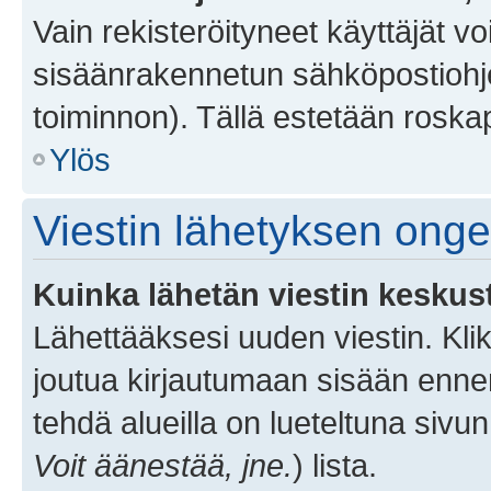
Vain rekisteröityneet käyttäjät v
sisäänrakennetun sähköpostiohjel
toiminnon). Tällä estetään roskap
Ylös
Viestin lähetyksen ong
Kuinka lähetän viestin keskus
Lähettääksesi uuden viestin. Kl
joutua kirjautumaan sisään ennen 
tehdä alueilla on lueteltuna sivun
Voit äänestää, jne.
) lista.