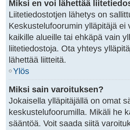
Miksi en voi lähettää liitetied
Liitetiedostotjen lähetys on sallit
Keskustelufoorumin ylläpitäjä ei v
kaikille alueille tai ehkäpä vain 
liitetiedostoja. Ota yhteys ylläpit
lähettää liitteitä.
Ylös
Miksi sain varoituksen?
Jokaisella ylläpitäjällä on omat 
keskustelufoorumilla. Mikäli he ka
sääntöä. Voit saada siitä varoi