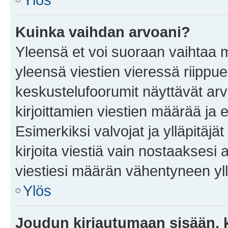
Kuinka vaihdan arvoani?
Yleensä et voi suoraan vaihtaa 
yleensä viestien vieressä riippu
keskustelufoorumit näyttävät ar
kirjoittamien viestien määrää ja er
Esimerkiksi valvojat ja ylläpitäjä
kirjoita viestiä vain nostaakses
viestiesi määrän vähentyneen yl
Ylös
Joudun kirjautumaan sisään, k