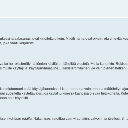
sesi ja salasanasi ovat kirjoitettu oikein. Mikäli nämä ovat oikein, ota yhteyttä ke
, joka vaatii korjausta.
ivatko he rekisteröitymättömien käyttäjien lähettää viestejä. Mutta kuitenkin. Rekister
s muille käyttäjille, käyttäjäryhmät, jne... Rekisteröityminen vie vain pienen hetken 
kustelufoorumi pitää käyttäjätunnuksesi kirjautuneena vain ennalta määritellyn ajan
an suositella käytettäväksi, jos käytät julkisessa käytössä olevaa tietokonetta. Kuten
innon pois käytöstä.
etuksen kohtaan
päällä
. Näkymisesi rajoittuu vain ylläpitäjiin, valvojiin ja itsellesi. S