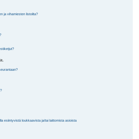
en ja vihamiesten listoilta?
?
stiketjut?
it.
 seurantaan?
a?
 esiintyvistä loukkaavista ja/tai laittomista asioista