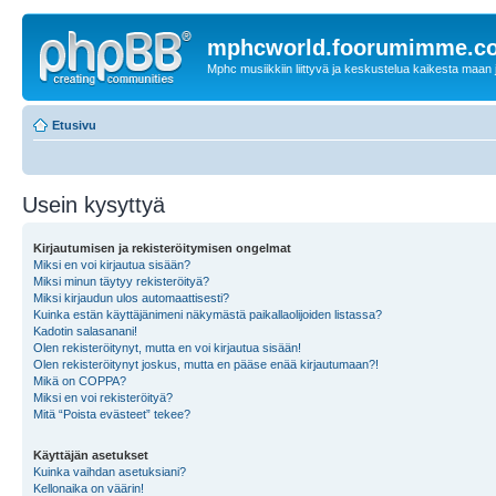
mphcworld.foorumimme.c
Mphc musiikkiin liittyvä ja keskustelua kaikesta maan j
Etusivu
Usein kysyttyä
Kirjautumisen ja rekisteröitymisen ongelmat
Miksi en voi kirjautua sisään?
Miksi minun täytyy rekisteröityä?
Miksi kirjaudun ulos automaattisesti?
Kuinka estän käyttäjänimeni näkymästä paikallaolijoiden listassa?
Kadotin salasanani!
Olen rekisteröitynyt, mutta en voi kirjautua sisään!
Olen rekisteröitynyt joskus, mutta en pääse enää kirjautumaan?!
Mikä on COPPA?
Miksi en voi rekisteröityä?
Mitä “Poista evästeet” tekee?
Käyttäjän asetukset
Kuinka vaihdan asetuksiani?
Kellonaika on väärin!