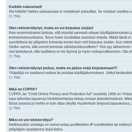
Kadotin salasanani!
Älä hätäile! Vaikka salasanaasi ei voidakaan palauttaa. Se voidaan asettaa 
Ylös
Olen rekisteröitynyt, mutta en voi kirjautua sisään!
Ihan ensimmäiseksi tarkista, että kirjoitat varmasti oikean käyttäjätunnukse
kolmetoistavuotiaana
. Sinun tulee noudattaa saamiasi ohjeita. Mikäli tämä ei 
suoritettuna tai ylläpidon toimesta ennen kuin voit kirjautua sisään. Kun rekiste
Oletko varma, että annoit toimivan sähköpostiosoitteen? Yksi syy aktivoinni
olet tarkistanut, että laatikkosi ei ole täynnä ja myös roskapostikansion. Ota yh
Ylös
Olen rekisteröitynyt joskus, mutta en pääse enää kirjautumaan?!
Ylläpitäjä on saattanut sulkea tai poistaa käyttäjätunnuksesi. Jotkut keskust
Ylös
Mikä on COPPA?
COPPA, tai "Child Online Privacy and Protection Act" vuodelta 1998 on Yhdysval
lupa tallentaa lapsensa henkilökohtaisia tietoja omaan järjestelmäänsä. Mikä
tässä asiassa ja heihin ei tule ottaa yteyttä muutenkuin tietyissä tapauksissa,
Ylös
Miksi en voi rekisteröityä?
Nettisivuston omistaja on voinut antaa porttikiellon IP-osoitteellesi tai estä
ylläpitäjiin saadaksesi lisää tietoa.