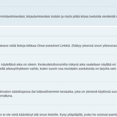
istautmisestasi, kirjautumisestasi sisään ja myös pitää kirjaa luetuista viesteistä mi
aksesi näitä tietoja klikkaa
Omat asetukset
Linkkiä. (Näkyy yleensä sivun yläreunass
 näytettävä aika on oikein. Keskustelufoorumilla näkyvä aika saatetaan näyttää eri
aikavyöhykkeen vaihto, kuten suurin osa muistakin asetuksista on tarjolla vain rekist
änvalon säästöajassa (tai tuttavallisemmin kesäaika, joka on yleisesti käytössä su
errattuna.
an ei ole vielä kääntänyt sitä sinun kielelle. Kysy ylläpitäjiltä, josko he voisivat a