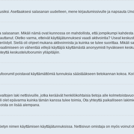
uusiksi. Asettaaksesi salasanan uudelleen, mene kirjautumissivulle ja napsauta
Uno
n ja salasanan. Mikäli nämä ovat kunnossa on mahdollista, että jompikumpi kahdesta
auttanut. Oletko varma, etteivät käyttäjätunnuksesi vaadi aktivointia? Useat keskustel
röidyit. Siellä oli ohjeet mukana aktivoinnista ja kuinka se tulee suorittaa. Mikäli s
n vaatimiseen on vähentää
villejä
käyttäjiä käyttämästä anonyymisti hyväkseen keskus
teyttä keskustelufoorumin ylläpitäjiin.
elufoorumit poistavat käyttämättömiä tunnuksia säästääkseen tietokannan kokoa. Koita
tojen laki nettisivuille, jotka keräävät henkilökohtaisia tietoja alle kolmetoistavuo
li olet epävarma kuinka tämän kanssa tulee toimia, Ota yhteyttä paikalliseen lakim
 joista on lisää alempana.
nyt tietyn nimen käyttämisen käyttäjätunnuksissa. Nettisivun omistaja on myös voinut