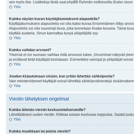
sen myös itse. Lisätietoja tästä saat phpBB Ryhmän nettisivuilta (Katso sivun 
Ylös
Kuinka näytän kuvan käyttäjätunnukseni alapuolella?
Käyttäjätunnuksesi alapuolella voi olla kaksi kuvaa Ensimmäinen liittyy arvoosi
Alapuolella voi olla suurempi kuva, joka tunnetaan Avatar-kuvana. Tämä kuva o
käyttää avataria. Sinun kannattaa kysyä ylläpitäjiltä syy.
Ylös
Kuinka vaihdan arvoani?
Yleensä et voi suoraan vaihtaa mitä arvonasi lukee. (Arvonimet näkyvät yleen
ja erottavat tietyt käyttäjät toisistaaan. Esimerkiksi valvojat ja ylläpitäjät v
Ylös
Joudun kirjautumaan sisään, kun yritän lähettää sähköpostia?
Vain rekisteröityneet käyttäjät voivat lähettää sähköpostiviestejä sisäänraken
Ylös
Viestin lähetyksen ongelmat
Kuinka lähetän viestin keskustelufoorumille?
Lähettääksesi uuden viestin. Klikkaa asiaan kuuluvaa nappulaa. Saatat joutua k
Ylös
Kuinka muokkaan tai poista viestin?