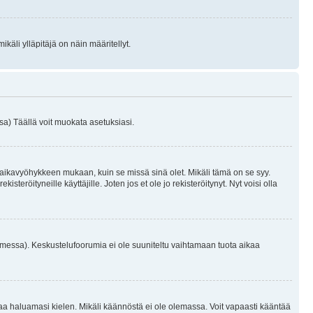
käli ylläpitäjä on näin määritellyt.
a) Täällä voit muokata asetuksiasi.
 aikavyöhykkeen mukaan, kuin se missä sinä olet. Mikäli tämä on se syy.
eröityneille käyttäjille. Joten jos et ole jo rekisteröitynyt. Nyt voisi olla
omessa). Keskustelufoorumia ei ole suuniteltu vaihtamaan tuota aikaa
sentaa haluamasi kielen. Mikäli käännöstä ei ole olemassa. Voit vapaasti kääntää