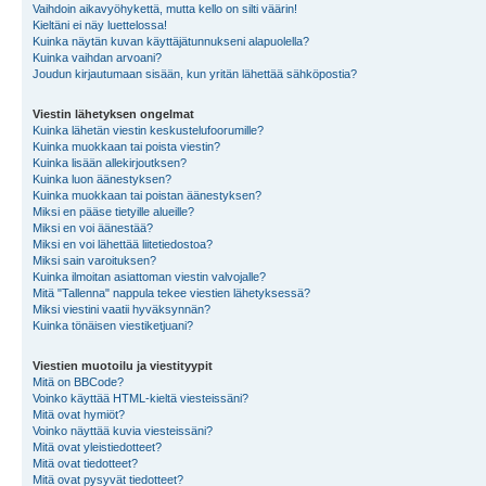
Vaihdoin aikavyöhykettä, mutta kello on silti väärin!
Kieltäni ei näy luettelossa!
Kuinka näytän kuvan käyttäjätunnukseni alapuolella?
Kuinka vaihdan arvoani?
Joudun kirjautumaan sisään, kun yritän lähettää sähköpostia?
Viestin lähetyksen ongelmat
Kuinka lähetän viestin keskustelufoorumille?
Kuinka muokkaan tai poista viestin?
Kuinka lisään allekirjoutksen?
Kuinka luon äänestyksen?
Kuinka muokkaan tai poistan äänestyksen?
Miksi en pääse tietyille alueille?
Miksi en voi äänestää?
Miksi en voi lähettää liitetiedostoa?
Miksi sain varoituksen?
Kuinka ilmoitan asiattoman viestin valvojalle?
Mitä "Tallenna" nappula tekee viestien lähetyksessä?
Miksi viestini vaatii hyväksynnän?
Kuinka tönäisen viestiketjuani?
Viestien muotoilu ja viestityypit
Mitä on BBCode?
Voinko käyttää HTML-kieltä viesteissäni?
Mitä ovat hymiöt?
Voinko näyttää kuvia viesteissäni?
Mitä ovat yleistiedotteet?
Mitä ovat tiedotteet?
Mitä ovat pysyvät tiedotteet?