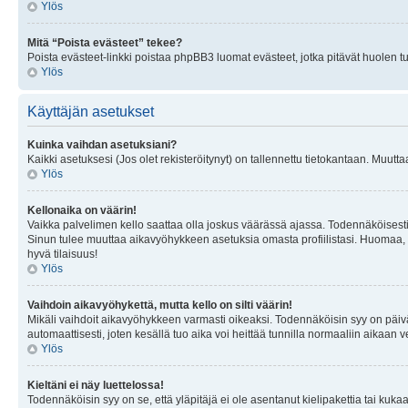
Ylös
Mitä “Poista evästeet” tekee?
Poista evästeet-linkki poistaa phpBB3 luomat evästeet, jotka pitävät huolen tunn
Ylös
Käyttäjän asetukset
Kuinka vaihdan asetuksiani?
Kaikki asetuksesi (Jos olet rekisteröitynyt) on tallennettu tietokantaan. Muutta
Ylös
Kellonaika on väärin!
Vaikka palvelimen kello saattaa olla joskus väärässä ajassa. Todennäköisesti
Sinun tulee muuttaa aikavyöhykkeen asetuksia omasta profiilistasi. Huomaa, että 
hyvä tilaisuus!
Ylös
Vaihdoin aikavyöhykettä, mutta kello on silti väärin!
Mikäli vaihdoit aikavyöhykkeen varmasti oikeaksi. Todennäköisin syy on päiv
automaattisesti, joten kesällä tuo aika voi heittää tunnilla normaaliin aikaan v
Ylös
Kieltäni ei näy luettelossa!
Todennäköisin syy on se, että yläpitäjä ei ole asentanut kielipakettia tai kuka