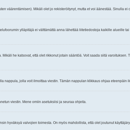
ten väärentämisen). Mikäli olet jo rekisteröitynyt, mutta et voi äänestää. Sinulla ei o
telufoorumin ylläpitäjä ei välttämättä anna lähettää liitetiedostoja kaikille alueille 
. Mikäli he katsovat, että olet rikkonut jotain sääntöä. Voit saada siitä varoituks
isi olla nappula, jolla voit ilmoittaa viestin. Tämän nappulan klikkaus ohjaa eteenpäin 
etun viestin. Mene omiin asetuksiisi ja seuraa ohjeita.
y ensin hyväksyä valvojien toimesta. On myös mahdollista, että olet joutunut käyttäjäry