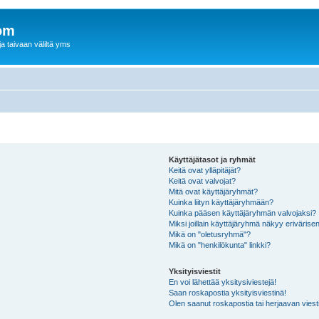
om
a taivaan väliltä yms
Käyttäjätasot ja ryhmät
Keitä ovat ylläpitäjät?
Keitä ovat valvojat?
Mitä ovat käyttäjäryhmät?
Kuinka liityn käyttäjäryhmään?
Kuinka pääsen käyttäjäryhmän valvojaksi?
Miksi joillain käyttäjäryhmä näkyy erivärise
Mikä on "oletusryhmä"?
Mikä on "henkilökunta" linkki?
Yksityisviestit
En voi lähettää yksitysiviestejä!
Saan roskapostia yksityisviestinä!
Olen saanut roskapostia tai herjaavan viesti