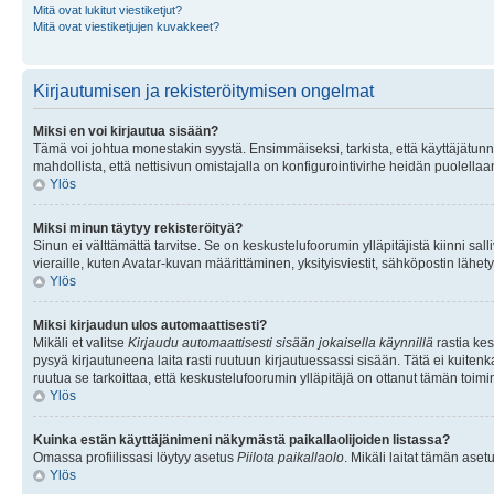
Mitä ovat lukitut viestiketjut?
Mitä ovat viestiketjujen kuvakkeet?
Kirjautumisen ja rekisteröitymisen ongelmat
Miksi en voi kirjautua sisään?
Tämä voi johtua monestakin syystä. Ensimmäiseksi, tarkista, että käyttäjätunnuk
mahdollista, että nettisivun omistajalla on konfigurointivirhe heidän puolellaan
Ylös
Miksi minun täytyy rekisteröityä?
Sinun ei välttämättä tarvitse. Se on keskustelufoorumin ylläpitäjistä kiinni sall
vieraille, kuten Avatar-kuvan määrittäminen, yksityisviestit, sähköpostin lähety
Ylös
Miksi kirjaudun ulos automaattisesti?
Mikäli et valitse
Kirjaudu automaattisesti sisään jokaisella käynnillä
rastia kes
pysyä kirjautuneena laita rasti ruutuun kirjautuessassi sisään. Tätä ei kuitenka
ruutua se tarkoittaa, että keskustelufoorumin ylläpitäjä on ottanut tämän toim
Ylös
Kuinka estän käyttäjänimeni näkymästä paikallaolijoiden listassa?
Omassa profiilissasi löytyy asetus
Piilota paikallaolo
. Mikäli laitat tämän as
Ylös