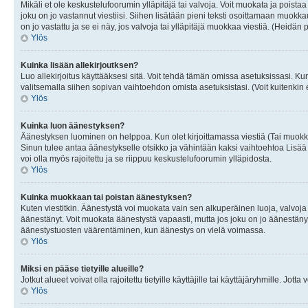
Mikäli et ole keskustelufoorumin ylläpitäjä tai valvoja. Voit muokata ja poista
joku on jo vastannut viestiisi. Siihen lisätään pieni teksti osoittamaan mu
on jo vastattu ja se ei näy, jos valvoja tai ylläpitäjä muokkaa viestiä. (Heidän 
Ylös
Kuinka lisään allekirjoutksen?
Luo allekirjoitus käyttääksesi sitä. Voit tehdä tämän omissa asetuksissasi. Kun 
valitsemalla siihen sopivan vaihtoehdon omista asetuksistasi. (Voit kuitenkin es
Ylös
Kuinka luon äänestyksen?
Äänestyksen luominen on helppoa. Kun olet kirjoittamassa viestiä (Tai muokk
Sinun tulee antaa äänestykselle otsikko ja vähintään kaksi vaihtoehtoa Lisää k
voi olla myös rajoitettu ja se riippuu keskustelufoorumin ylläpidosta.
Ylös
Kuinka muokkaan tai poistan äänestyksen?
Kuten viestitkin. Äänestystä voi muokata vain sen alkuperäinen luoja, valvoja
äänestänyt. Voit muokata äänestystä vapaasti, mutta jos joku on jo äänestänyt
äänestystuosten väärentäminen, kun äänestys on vielä voimassa.
Ylös
Miksi en pääse tietyille alueille?
Jotkut alueet voivat olla rajoitettu tietyille käyttäjille tai käyttäjäryhmille. Jotta
Ylös