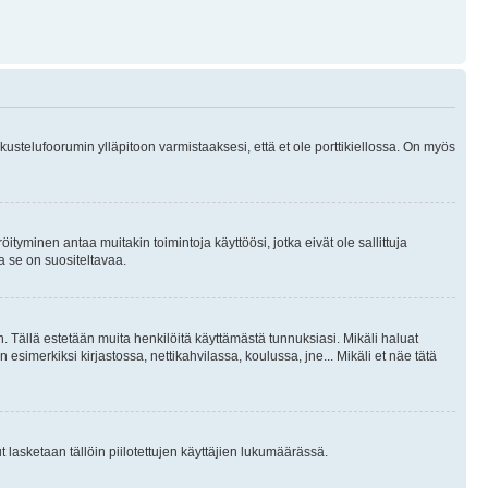
skustelufoorumin ylläpitoon varmistaaksesi, että et ole porttikiellossa. On myös
öityminen antaa muitakin toimintoja käyttöösi, jotka eivät ole sallittuja
ja se on suositeltavaa.
. Tällä estetään muita henkilöitä käyttämästä tunnuksiasi. Mikäli haluat
 esimerkiksi kirjastossa, nettikahvilassa, koulussa, jne... Mikäli et näe tätä
inut lasketaan tällöin piilotettujen käyttäjien lukumäärässä.