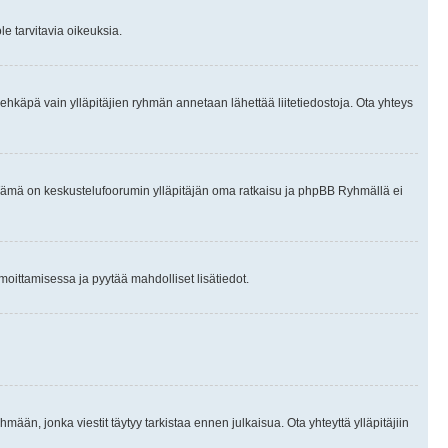
le tarvitavia oikeuksia.
tai ehkäpä vain ylläpitäjien ryhmän annetaan lähettää liitetiedostoja. Ota yhteys
en. Tämä on keskustelufoorumin ylläpitäjän oma ratkaisu ja phpBB Ryhmällä ei
ilmoittamisessa ja pyytää mahdolliset lisätiedot.
hmään, jonka viestit täytyy tarkistaa ennen julkaisua. Ota yhteyttä ylläpitäjiin