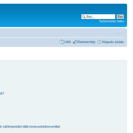
Tarkennettu haku
UKK
Rekisteröidy
Kirjaudu sisään
nä?
n sähköpostiini tältä keskustelufoorumilta!