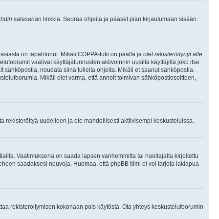
hdin salasanan
linkkiä. Seuraa ohjeita ja pääset pian kirjautumaan sisään.
 asiasta on tapahtunut. Mikäli COPPA-tuki on päällä ja
olet rekisteröitynyt alle
ufoorumit vaativat käyttäjätunnusten aktivoinnin uusilta käyttäjiltä joko itse
ait sähköpostia, noudata siinä tulleita ohjeita. Mikäli et saanut sähköpostia.
telufoorumia. Mikäli olet varma, että annoit toimivan sähköpostiosoitteen,
 rekisteröityä uudelleen ja ole mahdollisesti aktiivisempi keskusteluissa.
tiailta. Vaatimuksena on saada lapsen vanhemmilta tai huoltajalta kirjoitettu
ieheen saadaksesi neuvoja. Huomaa, että phpBB tiimi ei voi tarjota lakiapua
 ottaa rekisteröitymisen kokonaan pois käytöstä. Ota yhteys keskustelufoorumin