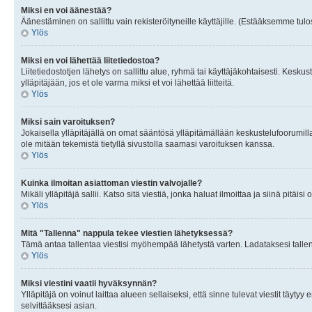
Miksi en voi äänestää?
Äänestäminen on sallittu vain rekisteröityneille käyttäjille. (Estääksemme tulos
Ylös
Miksi en voi lähettää liitetiedostoa?
Liitetiedostotjen lähetys on sallittu alue, ryhmä tai käyttäjäkohtaisesti. Keskus
ylläpitäjään, jos et ole varma miksi et voi lähettää liitteitä.
Ylös
Miksi sain varoituksen?
Jokaisella ylläpitäjällä on omat sääntösä ylläpitämällään keskustelufoorumilla
ole mitään tekemistä tietyllä sivustolla saamasi varoituksen kanssa.
Ylös
Kuinka ilmoitan asiattoman viestin valvojalle?
Mikäli ylläpitäjä sallii. Katso sitä viestiä, jonka haluat ilmoittaa ja siinä pitä
Ylös
Mitä "Tallenna" nappula tekee viestien lähetyksessä?
Tämä antaa tallentaa viestisi myöhempää lähetystä varten. Ladataksesi tallenn
Ylös
Miksi viestini vaatii hyväksynnän?
Ylläpitäjä on voinut laittaa alueen sellaiseksi, että sinne tulevat viestit täyty
selvittääksesi asian.