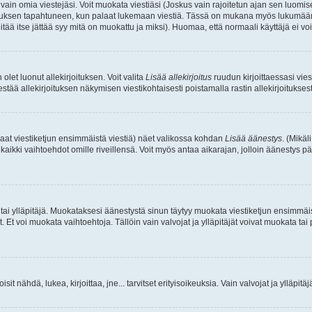
a vain omia viestejäsi. Voit muokata viestiäsi (Joskus vain rajoitetun ajan sen luom
okkauksen tapahtuneen, kun palaat lukemaan viestiä. Tässä on mukana myös lukumäärä
pitää itse jättää syy mitä on muokattu ja miksi). Huomaa, että normaali käyttäjä ei voi 
olet luonut allekirjoituksen. Voit valita
Lisää allekirjoitus
ruudun kirjoittaessasi viest
tää allekirjoituksen näkymisen viestikohtaisesti poistamalla rastin allekirjoituksesta,
aat viestiketjun ensimmäistä viestiä) näet valikossa kohdan
Lisää äänestys
. (Mikäl
aikki vaihtoehdot omille riveillensä. Voit myös antaa aikarajan, jolloin äänestys pä
 tai ylläpitäjä. Muokataksesi äänestystä sinun täytyy muokata viestiketjun ensimmäi
. Et voi muokata vaihtoehtoja. Tällöin vain valvojat ja ylläpitäjät voivat muokata 
 voisit nähdä, lukea, kirjoittaa, jne... tarvitset erityisoikeuksia. Vain valvojat ja ylläpi