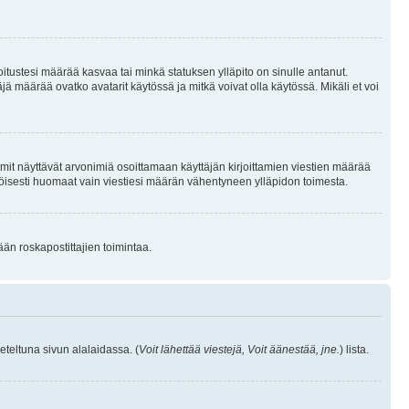
joitustesi määrää kasvaa tai minkä statuksen ylläpito on sinulle antanut.
 määrää ovatko avatarit käytössä ja mitkä voivat olla käytössä. Mikäli et voi
mit näyttävät arvonimiä osoittamaan käyttäjän kirjoittamien viestien määrää
ennäköisesti huomaat vain viestiesi määrän vähentyneen ylläpidon toimesta.
ään roskapostittajien toimintaa.
eteltuna sivun alalaidassa. (
Voit lähettää viestejä, Voit äänestää, jne.
) lista.