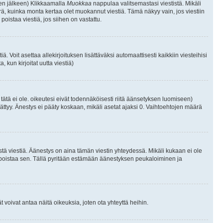
isen jälkeen) Klikkaamalla
Muokkaa
nappulaa valitsemastasi viestistä. Mikäli
, kuinka monta kertaa olet muokannut viestiä. Tämä näkyy vain, jos viestiin
poistaa viestiä, jos siihen on vastattu.
iä. Voit asettaa allekirjoituksen lisättäväksi automaattisesti kaikkiin viesteihisi
 kun kirjoitat uutta viestiä)
i tätä ei ole. oikeutesi eivät todennäköisesti riitä äänsetyksen luomiseen)
ättyy. Änestys ei pääty koskaan, mikäli asetat ajaksi 0. Vaihtoehtojen määrä
stä viestiä. Äänestys on aina tämän viestin yhteydessä. Mikäli kukaan ei ole
tai poistaa sen. Tällä pyritään estämään äänestyksen peukaloiminen ja
täjät voivat antaa näitä oikeuksia, joten ota yhteyttä heihin.