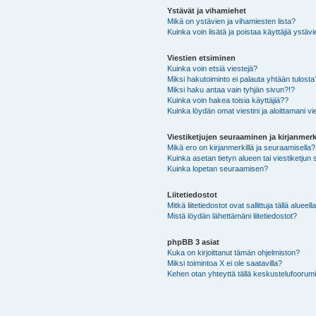
Ystävät ja vihamiehet
Mikä on ystävien ja vihamiesten lista?
Kuinka voin lisätä ja poistaa käyttäjiä ystävi
Viestien etsiminen
Kuinka voin etsiä viestejä?
Miksi hakutoiminto ei palauta yhtään tulosta
Miksi haku antaa vain tyhjän sivun?!?
Kuinka voin hakea toisia käyttäjiä??
Kuinka löydän omat viestini ja aloittamani vie
Viestiketjujen seuraaminen ja kirjanmerk
Mikä ero on kirjanmerkillä ja seuraamisella?
Kuinka asetan tietyn alueen tai viestiketjun
Kuinka lopetan seuraamisen?
Liitetiedostot
Mitkä liitetiedostot ovat sallittuja tällä alueell
Mistä löydän lähettämäni liitetiedostot?
phpBB 3 asiat
Kuka on kirjoittanut tämän ohjelmiston?
Miksi toimintoa X ei ole saatavilla?
Kehen otan yhteyttä tällä keskustelufoorumilla