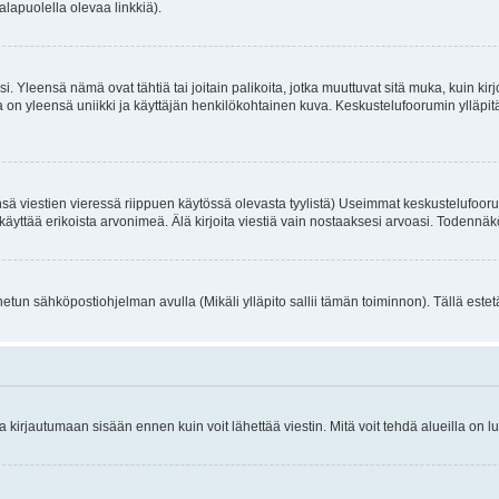
alapuolella olevaa linkkiä).
. Yleensä nämä ovat tähtiä tai joitain palikoita, jotka muuttuvat sitä muka, kuin kir
n yleensä uniikki ja käyttäjän henkilökohtainen kuva. Keskustelufoorumin ylläpitäjä
sä viestien vieressä riippuen käytössä olevasta tyylistä) Useimmat keskustelufooru
oivat käyttää erikoista arvonimeä. Älä kirjoita viestiä vain nostaaksesi arvoasi. Tod
netun sähköpostiohjelman avulla (Mikäli ylläpito sallii tämän toiminnon). Tällä estet
irjautumaan sisään ennen kuin voit lähettää viestin. Mitä voit tehdä alueilla on lu