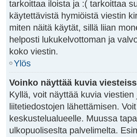
tarkoittaa iloista ja :( tarkoittaa 
käytettävistä hymiöistä viestin k
miten näitä käytät, sillä liian m
helposti lukukelvottoman ja valvo
koko viestin.
Ylös
Voinko näyttää kuvia viesteis
Kyllä, voit näyttää kuvia viestien 
liitetiedostojen lähettämisen. Vo
keskustelualueelle. Muussa tapa
ulkopuoliseslta palvelimelta. Es