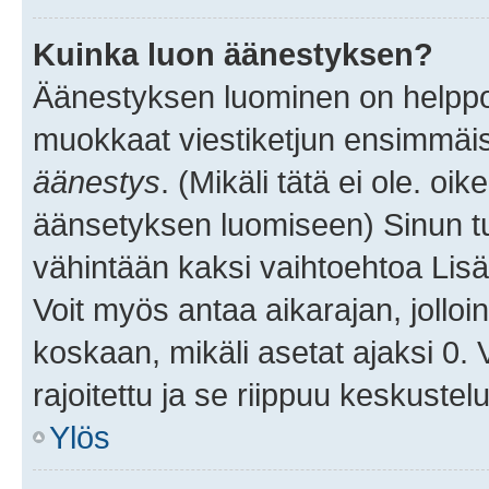
Kuinka luon äänestyksen?
Äänestyksen luominen on helppoa.
muokkaat viestiketjun ensimmäis
äänestys
. (Mikäli tätä ei ole. oik
äänsetyksen luomiseen) Sinun tu
vähintään kaksi vaihtoehtoa Lisää
Voit myös antaa aikarajan, jolloi
koskaan, mikäli asetat ajaksi 0.
rajoitettu ja se riippuu keskustel
Ylös