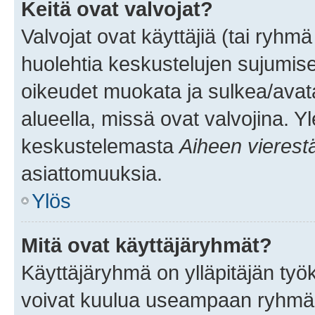
Keitä ovat valvojat?
Valvojat ovat käyttäjiä (tai ryhmä
huolehtia keskustelujen sujumise
oikeudet muokata ja sulkea/avata, 
alueella, missä ovat valvojina. Y
keskustelemasta
Aiheen vierest
asiattomuuksia.
Ylös
Mitä ovat käyttäjäryhmät?
Käyttäjäryhmä on ylläpitäjän työka
voivat kuulua useampaan ryhmään