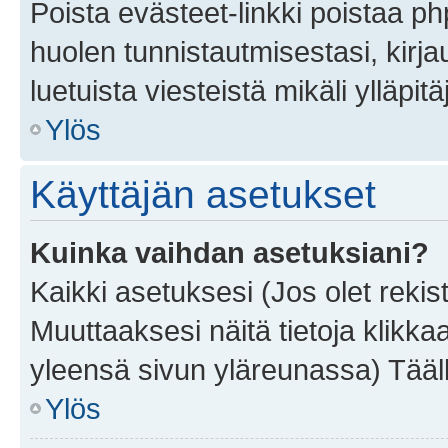
Poista evästeet-linkki poistaa p
huolen tunnistautmisestasi, kirja
luetuista viesteistä mikäli ylläpitä
Ylös
Käyttäjän asetukset
Kuinka vaihdan asetuksiani?
Kaikki asetuksesi (Jos olet rekist
Muuttaaksesi näitä tietoja klikka
yleensä sivun yläreunassa) Tääll
Ylös