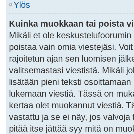
Ylös
Kuinka muokkaan tai poista vi
Mikäli et ole keskustelufoorumin y
poistaa vain omia viestejäsi. Voi
rajoitetun ajan sen luomisen jäl
valitsemastasi viestistä. Mikäli jo
lisätään pieni teksti osoittama
lukemaan viestiä. Tässä on mu
kertaa olet muokannut viestiä. Tä
vastattu ja se ei näy, jos valvoja
pitää itse jättää syy mitä on muo