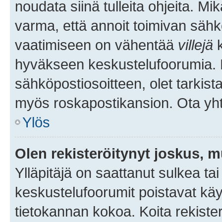
noudata siinä tulleita ohjeita. Mi
varma, että annoit toimivan sähk
vaatimiseen on vähentää
villejä
k
hyväkseen keskustelufoorumia. Mi
sähköpostiosoitteen, olet tarkista
myös roskapostikansion. Ota yhte
Ylös
Olen rekisteröitynyt joskus, 
Ylläpitäjä on saattanut sulkea ta
keskustelufoorumit poistavat k
tietokannan kokoa. Koita rekister