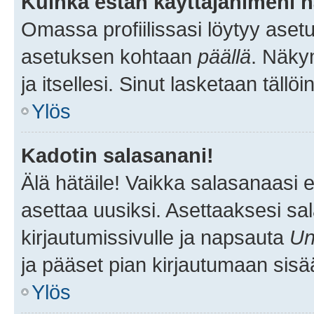
Kuinka estän käyttäjänimeni n
Omassa profiilissasi löytyy aset
asetuksen kohtaan
päällä
. Näkym
ja itsellesi. Sinut lasketaan tällö
Ylös
Kadotin salasanani!
Älä hätäile! Vaikka salasanaasi 
asettaa uusiksi. Asettaaksesi s
kirjautumissivulle ja napsauta
Un
ja pääset pian kirjautumaan sisä
Ylös