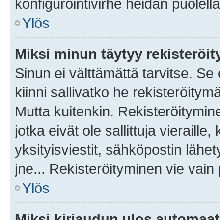
konfigurointivirhe heidän puolella
Ylös
Miksi minun täytyy rekisteröit
Sinun ei välttämättä tarvitse. Se
kiinni sallivatko he rekisteröitym
Mutta kuitenkin. Rekisteröitymine
jotka eivät ole sallittuja vierail
yksityisviestit, sähköpostin lähet
jne... Rekisteröityminen vie vain
Ylös
Miksi kirjaudun ulos automaat