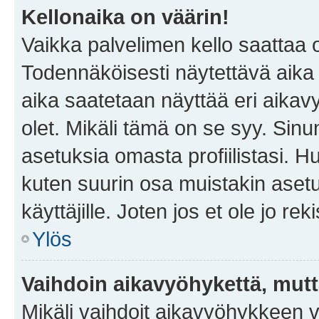
Kellonaika on väärin!
Vaikka palvelimen kello saattaa 
Todennäköisesti näytettävä aika
aika saatetaan näyttää eri aika
olet. Mikäli tämä on se syy. Si
asetuksia omasta profiilistasi. 
kuten suurin osa muistakin asetuks
käyttäjille. Joten jos et ole jo rek
Ylös
Vaihdoin aikavyöhykettä, mutta 
Mikäli vaihdoit aikavyöhykkeen 