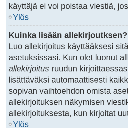
käyttäjä ei voi poistaa viestiä, jo
Ylös
Kuinka lisään allekirjoutksen?
Luo allekirjoitus käyttääksesi si
asetuksissasi. Kun olet luonut all
allekirjoitus
ruudun kirjoittaessasi
lisättäväksi automaattisesti kaikki
sopivan vaihtoehdon omista asetu
allekirjoituksen näkymisen viesti
allekirjoituksesta, kun kirjoitat uu
Ylös