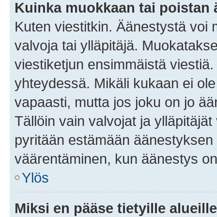
Kuinka muokkaan tai poistan
Kuten viestitkin. Äänestystä voi
valvoja tai ylläpitäjä. Muokatak
viestiketjun ensimmäistä viestiä
yhteydessä. Mikäli kukaan ei ol
vapaasti, mutta jos joku on jo ä
Tällöin vain valvojat ja ylläpitäjä
pyritään estämään äänestyksen 
väärentäminen, kun äänestys on
Ylös
Miksi en pääse tietyille alueill