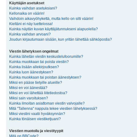
Käyttäjän asetukset
Kuinka vaihdan asetuksiani?
Kellonaika on väärin!
Vaihdoin aikavyöhykettä, mutta kello on silti väärin!
Kieltäni ei näy luettelossa!
Kuinka näytän kuvan käyttäjätunnukseni alapuolella?
Kuinka vaihdan arvoani?
Joudun kirjautumaan sisään, kun yritän lähettää sähköpostia?
Viestin lähetyksen ongelmat
Kuinka lähetän viestin keskustelufoorumille?
Kuinka muokkaan tai poista viestin?
Kuinka lisään allekirjoutksen?
Kuinka luon äänestyksen?
Kuinka muokkaan tai poistan äänestyksen?
Miksi en pääse tietyille alueille?
Miksi en voi äänestää?
Miksi en voi lähettää liitetiedostoa?
Miksi sain varoituksen?
Kuinka ilmoitan asiattoman viestin valvojalle?
Mitä "Tallenna" nappula tekee viestien lähetyksessä?
Miksi viestini vaatii hyväksynnän?
Kuinka tönäisen viestiketjuani?
Viestien muotoilu ja viestityypit
Mitä on BBCode?