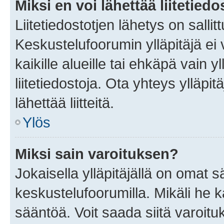
Miksi en voi lähettää liitetied
Liitetiedostotjen lähetys on sallit
Keskustelufoorumin ylläpitäjä ei v
kaikille alueille tai ehkäpä vain 
liitetiedostoja. Ota yhteys ylläpit
lähettää liitteitä.
Ylös
Miksi sain varoituksen?
Jokaisella ylläpitäjällä on omat 
keskustelufoorumilla. Mikäli he ka
sääntöä. Voit saada siitä varoi