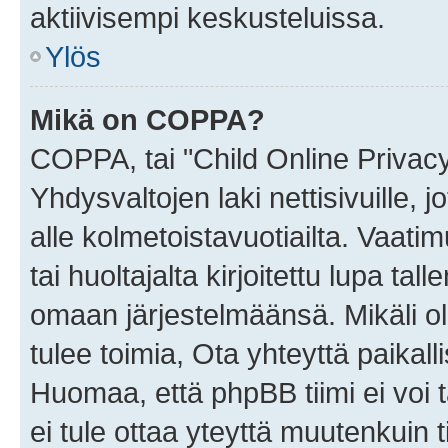
aktiivisempi keskusteluissa.
Ylös
Mikä on COPPA?
COPPA, tai "Child Online Privac
Yhdysvaltojen laki nettisivuille, 
alle kolmetoistavuotiailta. Vaa
tai huoltajalta kirjoitettu lupa ta
omaan järjestelmäänsä. Mikäli 
tulee toimia, Ota yhteyttä paika
Huomaa, että phpBB tiimi ei voi t
ei tule ottaa yteyttä muutenkuin t