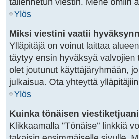
tallennetun viestin. Mene omiin a
Ylös
Miksi viestini vaatii hyväksyn
Ylläpitäjä on voinut laittaa alueen
täytyy ensin hyväksyä valvojien 
olet joutunut käyttäjäryhmään, jo
julkaisua. Ota yhteyttä ylläpitäjii
Ylös
Kuinka tönäisen viestiketjuan
Klikkaamalla "Tönäise" linkkiä voi
takaisin ensimmäiselle sivulle. M