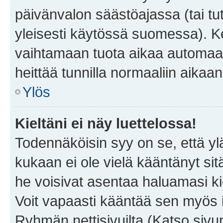
päivänvalon säästöajassa (tai tu
yleisesti käytössä suomessa). Ke
vaihtamaan tuota aikaa automaatti
heittää tunnilla normaaliin aikaan
Ylös
Kieltäni ei näy luettelossa!
Todennäköisin syy on se, että yläp
kukaan ei ole vielä kääntänyt sitä 
he voisivat asentaa haluamasi ki
Voit vapaasti kääntää sen myös i
Ryhmän nettisivuilta (Katso sivun