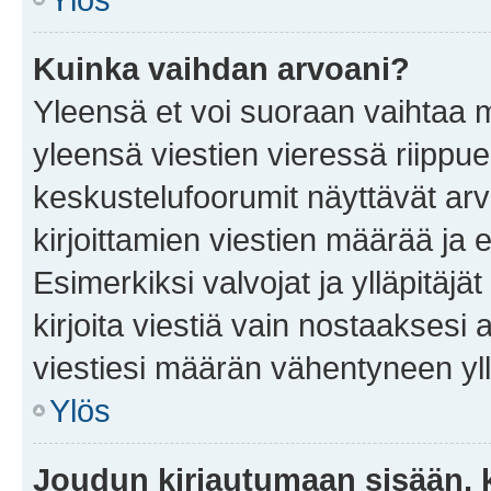
Kuinka vaihdan arvoani?
Yleensä et voi suoraan vaihtaa 
yleensä viestien vieressä riippu
keskustelufoorumit näyttävät ar
kirjoittamien viestien määrää ja er
Esimerkiksi valvojat ja ylläpitäjä
kirjoita viestiä vain nostaakses
viestiesi määrän vähentyneen yl
Ylös
Joudun kirjautumaan sisään, k