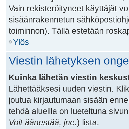
Vain rekisteröityneet käyttäjät v
sisäänrakennetun sähköpostiohjel
toiminnon). Tällä estetään roskap
Ylös
Viestin lähetyksen ong
Kuinka lähetän viestin keskus
Lähettääksesi uuden viestin. Kl
joutua kirjautumaan sisään ennen 
tehdä alueilla on lueteltuna sivun
Voit äänestää, jne.
) lista.