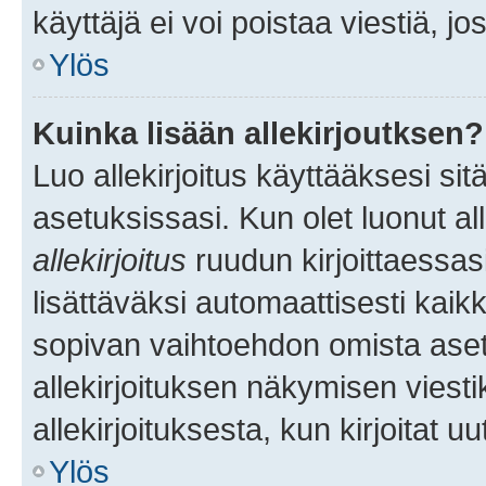
käyttäjä ei voi poistaa viestiä, jo
Ylös
Kuinka lisään allekirjoutksen?
Luo allekirjoitus käyttääksesi si
asetuksissasi. Kun olet luonut all
allekirjoitus
ruudun kirjoittaessasi
lisättäväksi automaattisesti kaikki
sopivan vaihtoehdon omista asetu
allekirjoituksen näkymisen viesti
allekirjoituksesta, kun kirjoitat uu
Ylös