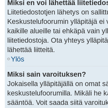
Miksi en voi lähettää liitetied
Liitetiedostotjen lähetys on sallit
Keskustelufoorumin ylläpitäjä ei v
kaikille alueille tai ehkäpä vain 
liitetiedostoja. Ota yhteys ylläpit
lähettää liitteitä.
Ylös
Miksi sain varoituksen?
Jokaisella ylläpitäjällä on omat 
keskustelufoorumilla. Mikäli he ka
sääntöä. Voit saada siitä varoi