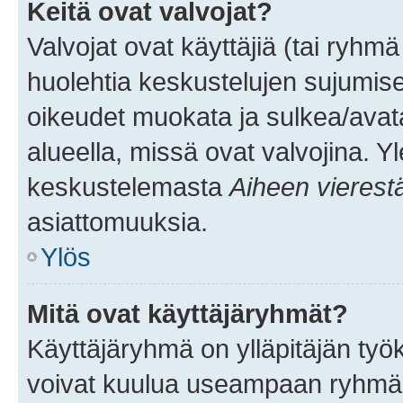
Keitä ovat valvojat?
Valvojat ovat käyttäjiä (tai ryhmä
huolehtia keskustelujen sujumise
oikeudet muokata ja sulkea/avata, 
alueella, missä ovat valvojina. Y
keskustelemasta
Aiheen vierest
asiattomuuksia.
Ylös
Mitä ovat käyttäjäryhmät?
Käyttäjäryhmä on ylläpitäjän työka
voivat kuulua useampaan ryhmään