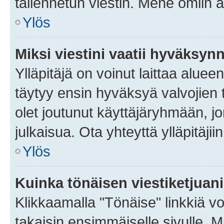
tallennetun viestin. Mene omiin a
Ylös
Miksi viestini vaatii hyväksyn
Ylläpitäjä on voinut laittaa alueen
täytyy ensin hyväksyä valvojien 
olet joutunut käyttäjäryhmään, jo
julkaisua. Ota yhteyttä ylläpitäjii
Ylös
Kuinka tönäisen viestiketjuan
Klikkaamalla "Tönäise" linkkiä voi
takaisin ensimmäiselle sivulle. M