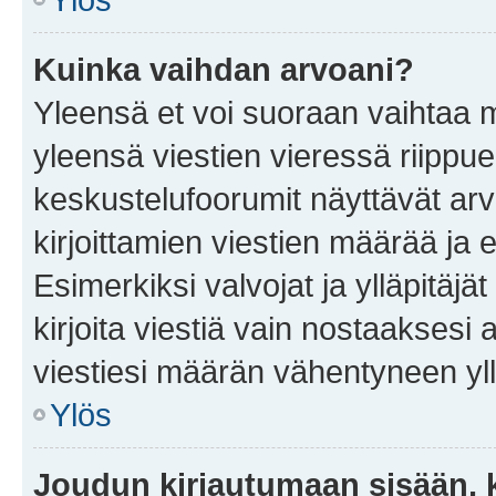
Kuinka vaihdan arvoani?
Yleensä et voi suoraan vaihtaa 
yleensä viestien vieressä riippu
keskustelufoorumit näyttävät ar
kirjoittamien viestien määrää ja er
Esimerkiksi valvojat ja ylläpitäjä
kirjoita viestiä vain nostaakses
viestiesi määrän vähentyneen yl
Ylös
Joudun kirjautumaan sisään, k