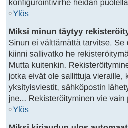
konfigurointivirhe heidän puolella
Ylös
Miksi minun täytyy rekisteröit
Sinun ei välttämättä tarvitse. Se
kiinni sallivatko he rekisteröitym
Mutta kuitenkin. Rekisteröitymine
jotka eivät ole sallittuja vierail
yksityisviestit, sähköpostin lähet
jne... Rekisteröityminen vie vain
Ylös
Miksi kirjaudun ulos automaat