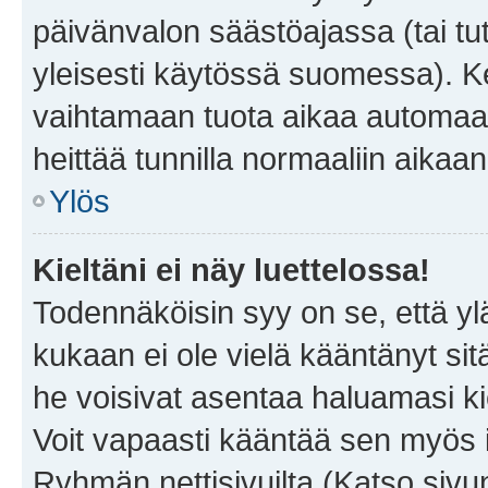
päivänvalon säästöajassa (tai tu
yleisesti käytössä suomessa). Ke
vaihtamaan tuota aikaa automaatti
heittää tunnilla normaaliin aikaan
Ylös
Kieltäni ei näy luettelossa!
Todennäköisin syy on se, että yläp
kukaan ei ole vielä kääntänyt sitä 
he voisivat asentaa haluamasi ki
Voit vapaasti kääntää sen myös i
Ryhmän nettisivuilta (Katso sivun