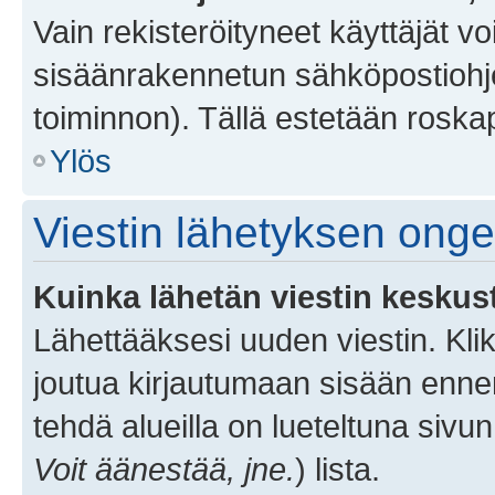
Vain rekisteröityneet käyttäjät v
sisäänrakennetun sähköpostiohjel
toiminnon). Tällä estetään roskap
Ylös
Viestin lähetyksen ong
Kuinka lähetän viestin keskus
Lähettääksesi uuden viestin. Kl
joutua kirjautumaan sisään ennen 
tehdä alueilla on lueteltuna sivun
Voit äänestää, jne.
) lista.