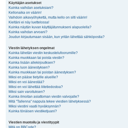
Käyttäjän asetukset
Kuinka vaihdan asetuksiani?
Kellonaika on väärin!
Vaihdoin aikavyöhykettä, mutta kello on silti väärin!
Kieltäni ei näy luettelossa!
Kuinka näytän kuvan käyttäjätunnukseni alapuolella?
Kuinka vaihdan arvoani?
Joudun kirjautumaan sisään, kun yritän lähettää sähköpostia?
Viestin lähetyksen ongelmat
Kuinka lähetän viestin keskustelufoorumille?
Kuinka muokkaan tai poista viestin?
Kuinka lisään allekirjoutksen?
Kuinka luon äänestyksen?
Kuinka muokkaan tai poistan äänestyksen?
Miksi en pääse tietyille alueille?
Miksi en voi äänestää?
Miksi en voi lähettää liitetiedostoa?
Miksi sain varoituksen?
Kuinka ilmoitan asiattoman viestin valvojalle?
Mitä "Tallenna" nappula tekee viestien lähetyksessä?
Miksi viestini vaatii hyväksynnän?
Kuinka tönäisen viestiketjuani?
Viestien muotoilu ja viestityypit
Mitä on BBCode?