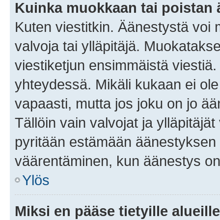
Kuinka muokkaan tai poistan
Kuten viestitkin. Äänestystä voi
valvoja tai ylläpitäjä. Muokatak
viestiketjun ensimmäistä viestiä
yhteydessä. Mikäli kukaan ei ol
vapaasti, mutta jos joku on jo ä
Tällöin vain valvojat ja ylläpitäjä
pyritään estämään äänestyksen 
väärentäminen, kun äänestys on
Ylös
Miksi en pääse tietyille alueill