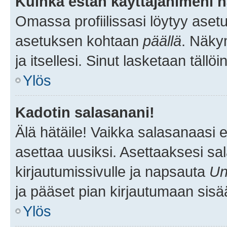
Kuinka estän käyttäjänimeni n
Omassa profiilissasi löytyy aset
asetuksen kohtaan
päällä
. Näkym
ja itsellesi. Sinut lasketaan tällö
Ylös
Kadotin salasanani!
Älä hätäile! Vaikka salasanaasi 
asettaa uusiksi. Asettaaksesi s
kirjautumissivulle ja napsauta
Un
ja pääset pian kirjautumaan sisä
Ylös