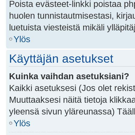
Poista evästeet-linkki poistaa p
huolen tunnistautmisestasi, kirja
luetuista viesteistä mikäli ylläpitä
Ylös
Käyttäjän asetukset
Kuinka vaihdan asetuksiani?
Kaikki asetuksesi (Jos olet rekist
Muuttaaksesi näitä tietoja klikka
yleensä sivun yläreunassa) Tääll
Ylös