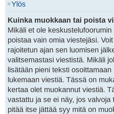
Ylös
Kuinka muokkaan tai poista vi
Mikäli et ole keskustelufoorumin y
poistaa vain omia viestejäsi. Voi
rajoitetun ajan sen luomisen jäl
valitsemastasi viestistä. Mikäli jo
lisätään pieni teksti osoittama
lukemaan viestiä. Tässä on mu
kertaa olet muokannut viestiä. Tä
vastattu ja se ei näy, jos valvoja
pitää itse jättää syy mitä on muo