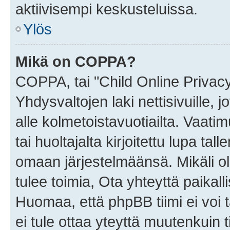
aktiivisempi keskusteluissa.
Ylös
Mikä on COPPA?
COPPA, tai "Child Online Privac
Yhdysvaltojen laki nettisivuille, 
alle kolmetoistavuotiailta. Vaa
tai huoltajalta kirjoitettu lupa ta
omaan järjestelmäänsä. Mikäli 
tulee toimia, Ota yhteyttä paika
Huomaa, että phpBB tiimi ei voi t
ei tule ottaa yteyttä muutenkuin t