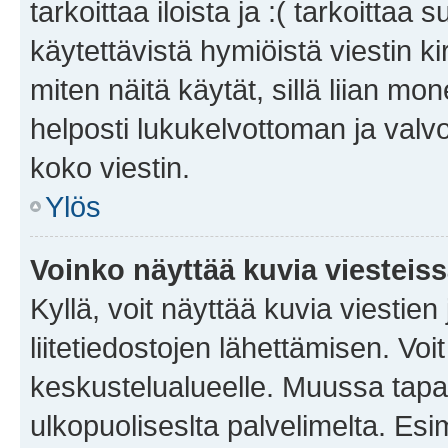
tarkoittaa iloista ja :( tarkoittaa 
käytettävistä hymiöistä viestin k
miten näitä käytät, sillä liian m
helposti lukukelvottoman ja valvo
koko viestin.
Ylös
Voinko näyttää kuvia viesteis
Kyllä, voit näyttää kuvia viestien 
liitetiedostojen lähettämisen. Vo
keskustelualueelle. Muussa tapa
ulkopuoliseslta palvelimelta. Es