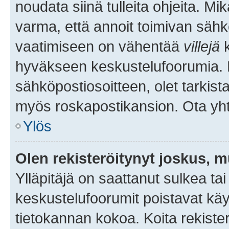
noudata siinä tulleita ohjeita. Mi
varma, että annoit toimivan sähk
vaatimiseen on vähentää
villejä
k
hyväkseen keskustelufoorumia. Mi
sähköpostiosoitteen, olet tarkista
myös roskapostikansion. Ota yhte
Ylös
Olen rekisteröitynyt joskus, 
Ylläpitäjä on saattanut sulkea ta
keskustelufoorumit poistavat k
tietokannan kokoa. Koita rekister