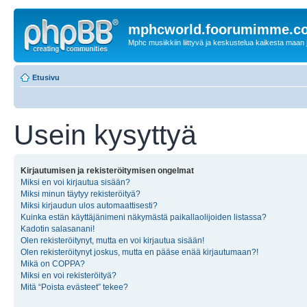
mphcworld.foorumimme.c
Mphc musiikkiin liittyvä ja keskustelua kaikesta maan j
Etusivu
Usein kysyttyä
Kirjautumisen ja rekisteröitymisen ongelmat
Miksi en voi kirjautua sisään?
Miksi minun täytyy rekisteröityä?
Miksi kirjaudun ulos automaattisesti?
Kuinka estän käyttäjänimeni näkymästä paikallaolijoiden listassa?
Kadotin salasanani!
Olen rekisteröitynyt, mutta en voi kirjautua sisään!
Olen rekisteröitynyt joskus, mutta en pääse enää kirjautumaan?!
Mikä on COPPA?
Miksi en voi rekisteröityä?
Mitä “Poista evästeet” tekee?