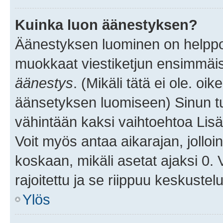
Kuinka luon äänestyksen?
Äänestyksen luominen on helppoa.
muokkaat viestiketjun ensimmäis
äänestys
. (Mikäli tätä ei ole. oik
äänsetyksen luomiseen) Sinun tu
vähintään kaksi vaihtoehtoa Lisää
Voit myös antaa aikarajan, jolloi
koskaan, mikäli asetat ajaksi 0.
rajoitettu ja se riippuu keskustel
Ylös