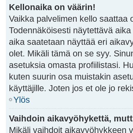
Kellonaika on väärin!
Vaikka palvelimen kello saattaa 
Todennäköisesti näytettävä aika
aika saatetaan näyttää eri aika
olet. Mikäli tämä on se syy. Si
asetuksia omasta profiilistasi. 
kuten suurin osa muistakin asetuks
käyttäjille. Joten jos et ole jo rek
Ylös
Vaihdoin aikavyöhykettä, mutta 
Mikäli vaihdoit aikavyöhykkeen 