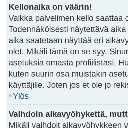
Kellonaika on väärin!
Vaikka palvelimen kello saattaa 
Todennäköisesti näytettävä aika
aika saatetaan näyttää eri aika
olet. Mikäli tämä on se syy. Si
asetuksia omasta profiilistasi. 
kuten suurin osa muistakin asetuks
käyttäjille. Joten jos et ole jo rek
Ylös
Vaihdoin aikavyöhykettä, mutta 
Mikäli vaihdoit aikavyöhykkeen 