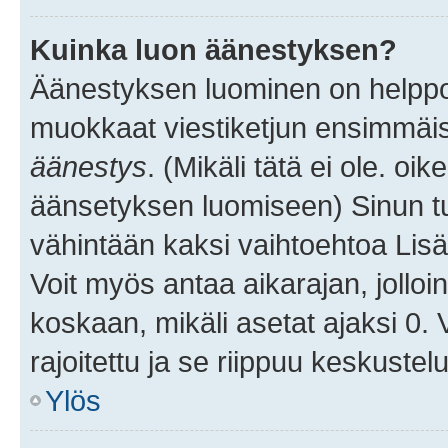
Kuinka luon äänestyksen?
Äänestyksen luominen on helppoa.
muokkaat viestiketjun ensimmäis
äänestys
. (Mikäli tätä ei ole. oik
äänsetyksen luomiseen) Sinun tu
vähintään kaksi vaihtoehtoa Lisää
Voit myös antaa aikarajan, jolloi
koskaan, mikäli asetat ajaksi 0.
rajoitettu ja se riippuu keskustel
Ylös