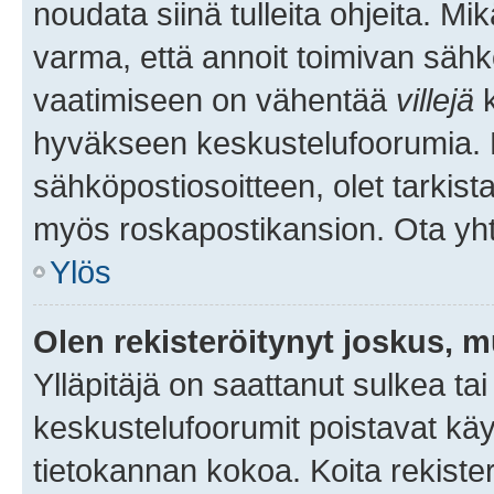
noudata siinä tulleita ohjeita. Mi
varma, että annoit toimivan sähk
vaatimiseen on vähentää
villejä
k
hyväkseen keskustelufoorumia. Mi
sähköpostiosoitteen, olet tarkista
myös roskapostikansion. Ota yhte
Ylös
Olen rekisteröitynyt joskus, 
Ylläpitäjä on saattanut sulkea ta
keskustelufoorumit poistavat k
tietokannan kokoa. Koita rekister