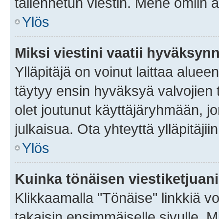
tallennetun viestin. Mene omiin a
Ylös
Miksi viestini vaatii hyväksyn
Ylläpitäjä on voinut laittaa alueen
täytyy ensin hyväksyä valvojien 
olet joutunut käyttäjäryhmään, jo
julkaisua. Ota yhteyttä ylläpitäjii
Ylös
Kuinka tönäisen viestiketjuan
Klikkaamalla "Tönäise" linkkiä voi
takaisin ensimmäiselle sivulle. M