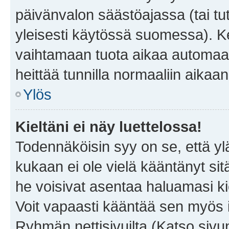
päivänvalon säästöajassa (tai tu
yleisesti käytössä suomessa). Ke
vaihtamaan tuota aikaa automaatti
heittää tunnilla normaaliin aikaan
Ylös
Kieltäni ei näy luettelossa!
Todennäköisin syy on se, että yläp
kukaan ei ole vielä kääntänyt sitä 
he voisivat asentaa haluamasi ki
Voit vapaasti kääntää sen myös i
Ryhmän nettisivuilta (Katso sivun