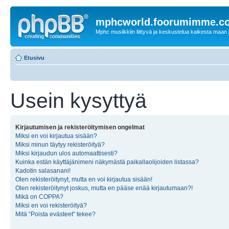
mphcworld.foorumimme.c
Mphc musiikkiin liittyvä ja keskustelua kaikesta maan j
Etusivu
Usein kysyttyä
Kirjautumisen ja rekisteröitymisen ongelmat
Miksi en voi kirjautua sisään?
Miksi minun täytyy rekisteröityä?
Miksi kirjaudun ulos automaattisesti?
Kuinka estän käyttäjänimeni näkymästä paikallaolijoiden listassa?
Kadotin salasanani!
Olen rekisteröitynyt, mutta en voi kirjautua sisään!
Olen rekisteröitynyt joskus, mutta en pääse enää kirjautumaan?!
Mikä on COPPA?
Miksi en voi rekisteröityä?
Mitä “Poista evästeet” tekee?