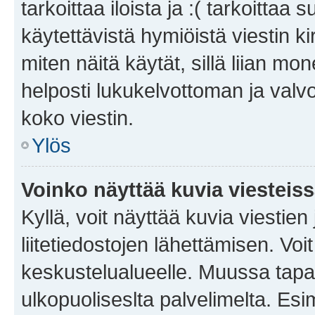
tarkoittaa iloista ja :( tarkoittaa 
käytettävistä hymiöistä viestin k
miten näitä käytät, sillä liian m
helposti lukukelvottoman ja valvo
koko viestin.
Ylös
Voinko näyttää kuvia viesteis
Kyllä, voit näyttää kuvia viestien 
liitetiedostojen lähettämisen. Vo
keskustelualueelle. Muussa tapa
ulkopuoliseslta palvelimelta. Es