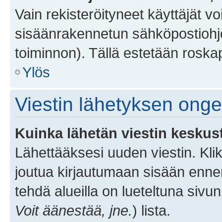
Vain rekisteröityneet käyttäjät v
sisäänrakennetun sähköpostiohjel
toiminnon). Tällä estetään roskap
Ylös
Viestin lähetyksen ong
Kuinka lähetän viestin keskus
Lähettääksesi uuden viestin. Kl
joutua kirjautumaan sisään ennen 
tehdä alueilla on lueteltuna sivun
Voit äänestää, jne.
) lista.