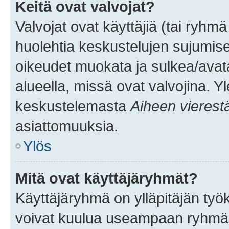
Keitä ovat valvojat?
Valvojat ovat käyttäjiä (tai ryhmä
huolehtia keskustelujen sujumise
oikeudet muokata ja sulkea/avata, 
alueella, missä ovat valvojina. Y
keskustelemasta
Aiheen vierest
asiattomuuksia.
Ylös
Mitä ovat käyttäjäryhmät?
Käyttäjäryhmä on ylläpitäjän työka
voivat kuulua useampaan ryhmään