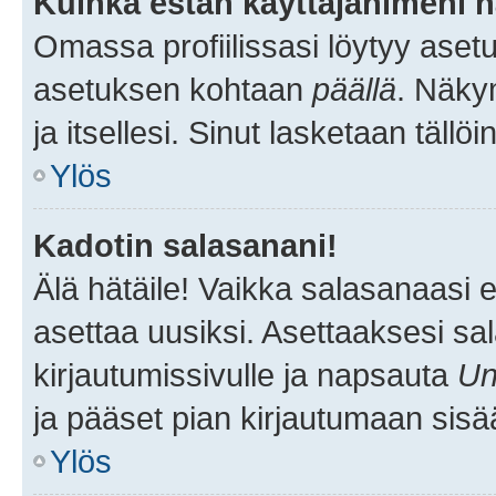
Kuinka estän käyttäjänimeni n
Omassa profiilissasi löytyy aset
asetuksen kohtaan
päällä
. Näkym
ja itsellesi. Sinut lasketaan tällö
Ylös
Kadotin salasanani!
Älä hätäile! Vaikka salasanaasi 
asettaa uusiksi. Asettaaksesi s
kirjautumissivulle ja napsauta
Un
ja pääset pian kirjautumaan sisä
Ylös