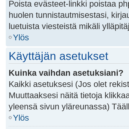
Poista evästeet-linkki poistaa p
huolen tunnistautmisestasi, kirja
luetuista viesteistä mikäli ylläpitä
Ylös
Käyttäjän asetukset
Kuinka vaihdan asetuksiani?
Kaikki asetuksesi (Jos olet rekist
Muuttaaksesi näitä tietoja klikka
yleensä sivun yläreunassa) Tääll
Ylös