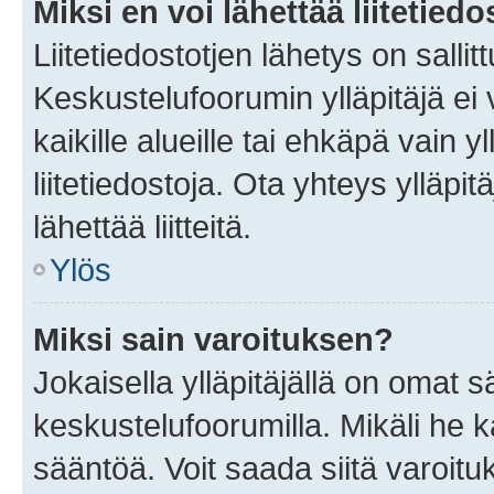
Miksi en voi lähettää liitetied
Liitetiedostotjen lähetys on sallit
Keskustelufoorumin ylläpitäjä ei v
kaikille alueille tai ehkäpä vain 
liitetiedostoja. Ota yhteys ylläpit
lähettää liitteitä.
Ylös
Miksi sain varoituksen?
Jokaisella ylläpitäjällä on omat 
keskustelufoorumilla. Mikäli he ka
sääntöä. Voit saada siitä varoi