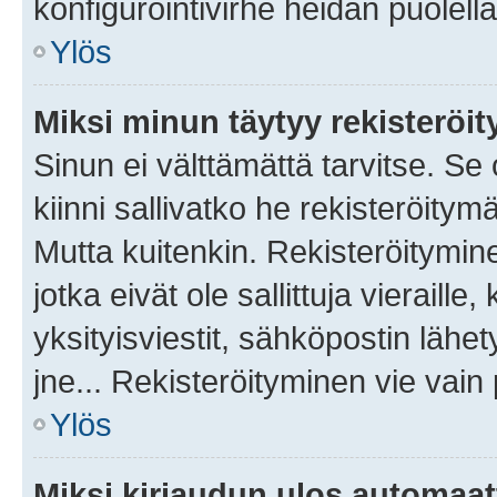
konfigurointivirhe heidän puolella
Ylös
Miksi minun täytyy rekisteröit
Sinun ei välttämättä tarvitse. Se
kiinni sallivatko he rekisteröitym
Mutta kuitenkin. Rekisteröitymine
jotka eivät ole sallittuja vierail
yksityisviestit, sähköpostin lähet
jne... Rekisteröityminen vie vain
Ylös
Miksi kirjaudun ulos automaat