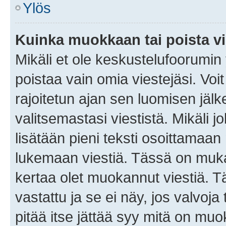
Ylös
Kuinka muokkaan tai poista vi
Mikäli et ole keskustelufoorumin y
poistaa vain omia viestejäsi. Voi
rajoitetun ajan sen luomisen jäl
valitsemastasi viestistä. Mikäli jo
lisätään pieni teksti osoittama
lukemaan viestiä. Tässä on mu
kertaa olet muokannut viestiä. Tä
vastattu ja se ei näy, jos valvoja
pitää itse jättää syy mitä on muo