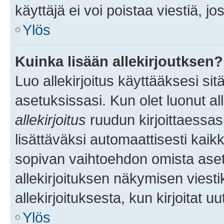
käyttäjä ei voi poistaa viestiä, jo
Ylös
Kuinka lisään allekirjoutksen?
Luo allekirjoitus käyttääksesi si
asetuksissasi. Kun olet luonut all
allekirjoitus
ruudun kirjoittaessasi
lisättäväksi automaattisesti kaikki
sopivan vaihtoehdon omista asetu
allekirjoituksen näkymisen viesti
allekirjoituksesta, kun kirjoitat uu
Ylös