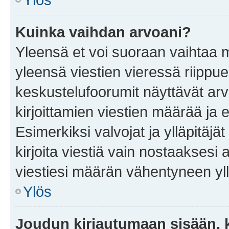
Kuinka vaihdan arvoani?
Yleensä et voi suoraan vaihtaa 
yleensä viestien vieressä riippu
keskustelufoorumit näyttävät ar
kirjoittamien viestien määrää ja er
Esimerkiksi valvojat ja ylläpitäjä
kirjoita viestiä vain nostaakses
viestiesi määrän vähentyneen yl
Ylös
Joudun kirjautumaan sisään, k