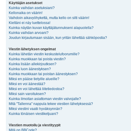
Käyttäjän asetukset
Kuinka vaihdan asetuksiani?
Kellonaika on väärin!
Vaihdoin aikavyöhykettä, mutta kello on silti väärin!
Kieltäni ei näy luettelossa!
Kuinka näytän kuvan käyttäjätunnukseni alapuolella?
Kuinka vaihdan arvoani?
Joudun kirjautumaan sisään, kun yritän lähettää sähköpostia?
Viestin lähetyksen ongelmat
Kuinka lähetän viestin keskustelufoorumille?
Kuinka muokkaan tai poista viestin?
Kuinka lisään allekirjoutksen?
Kuinka luon äänestyksen?
Kuinka muokkaan tai poistan äänestyksen?
Miksi en pääse tietyille alueille?
Miksi en voi äänestää?
Miksi en voi lähettää liitetiedostoa?
Miksi sain varoituksen?
Kuinka ilmoitan asiattoman viestin valvojalle?
Mitä "Tallenna" nappula tekee viestien lähetyksessä?
Miksi viestini vaatii hyväksynnän?
Kuinka tönäisen viestiketjuani?
Viestien muotoilu ja viestityypit
Mitä on BBCode?