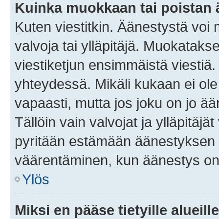
Kuinka muokkaan tai poistan
Kuten viestitkin. Äänestystä voi
valvoja tai ylläpitäjä. Muokatak
viestiketjun ensimmäistä viestiä
yhteydessä. Mikäli kukaan ei ol
vapaasti, mutta jos joku on jo ä
Tällöin vain valvojat ja ylläpitäjä
pyritään estämään äänestyksen 
väärentäminen, kun äänestys on
Ylös
Miksi en pääse tietyille alueill