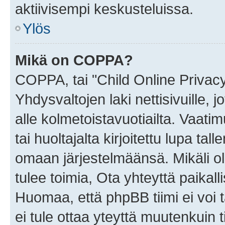
aktiivisempi keskusteluissa.
Ylös
Mikä on COPPA?
COPPA, tai "Child Online Privac
Yhdysvaltojen laki nettisivuille, 
alle kolmetoistavuotiailta. Vaa
tai huoltajalta kirjoitettu lupa ta
omaan järjestelmäänsä. Mikäli 
tulee toimia, Ota yhteyttä paika
Huomaa, että phpBB tiimi ei voi t
ei tule ottaa yteyttä muutenkuin t