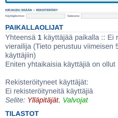
KIRJAUDU SISÄÄN
•
REKISTERÖIDY
Käyttäjätunnus:
Salasana:
PAIKALLAOLIJAT
Yhteensä
1
käyttäjää paikalla :: Ei r
vierailija (Tieto perustuu viimeisen 5
käyttäjiin)
Eniten yhtaikaisia käyttäjiä on ollut
Rekisteröityneet käyttäjät:
Ei rekisteröityneitä käyttäjiä
Selite:
Ylläpitäjät
,
Valvojat
TILASTOT