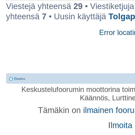
Viestejä yhteensä
29
• Viestiketju
yhteensä
7
• Uusin käyttäjä
Tolga
Error locati
Etusivu
Keskustelufoorumin moottorina toim
Käännös, Lurttin
Tämäkin on
ilmainen foor
Ilmoita