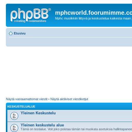
mphcworld.foorumimme.c
Mphc musiikkiin liittyvä ja keskustelua kaikesta maan j
Etusivu
Näytä vastaamattomat viestit
•
Näytä aktiiviset viestiketjut
KESKUSTELUALUE
Yleinen Keskustelu
Yleinen keskustelu alue
Tämä on testialue. Voit joko poistaa tämän tai muokata asetuksia hallintapanee