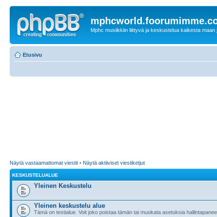
mphcworld.foorumimme.c
Mphc musiikkiin liittyvä ja keskustelua kaikesta maan j
Etusivu
Näytä vastaamattomat viestit
•
Näytä aktiiviset viestiketjut
KESKUSTELUALUE
Yleinen Keskustelu
Yleinen keskustelu alue
Tämä on testialue. Voit joko poistaa tämän tai muokata asetuksia hallintapanee