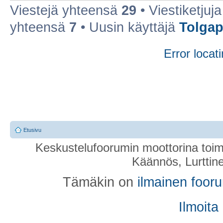
Viestejä yhteensä
29
• Viestiketju
yhteensä
7
• Uusin käyttäjä
Tolga
Error locati
Etusivu
Keskustelufoorumin moottorina toim
Käännös, Lurttin
Tämäkin on
ilmainen foor
Ilmoita