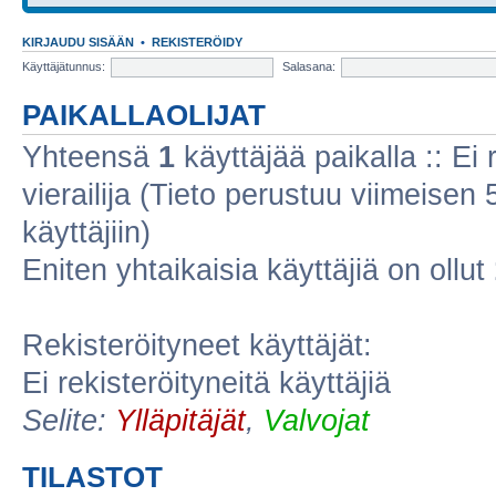
KIRJAUDU SISÄÄN
•
REKISTERÖIDY
Käyttäjätunnus:
Salasana:
PAIKALLAOLIJAT
Yhteensä
1
käyttäjää paikalla :: Ei r
vierailija (Tieto perustuu viimeisen 5
käyttäjiin)
Eniten yhtaikaisia käyttäjiä on ollut
Rekisteröityneet käyttäjät:
Ei rekisteröityneitä käyttäjiä
Selite:
Ylläpitäjät
,
Valvojat
TILASTOT