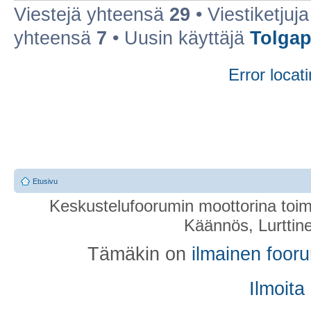
Viestejä yhteensä
29
• Viestiketju
yhteensä
7
• Uusin käyttäjä
Tolga
Error locati
Etusivu
Keskustelufoorumin moottorina toim
Käännös, Lurttin
Tämäkin on
ilmainen foor
Ilmoita