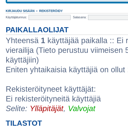
KIRJAUDU SISÄÄN
•
REKISTERÖIDY
Käyttäjätunnus:
Salasana:
PAIKALLAOLIJAT
Yhteensä
1
käyttäjää paikalla :: Ei r
vierailija (Tieto perustuu viimeisen 5
käyttäjiin)
Eniten yhtaikaisia käyttäjiä on ollut
Rekisteröityneet käyttäjät:
Ei rekisteröityneitä käyttäjiä
Selite:
Ylläpitäjät
,
Valvojat
TILASTOT