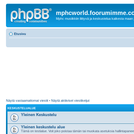
mphcworld.foorumimme.c
Mphc musiikkiin liittyvä ja keskustelua kaikesta maan j
Etusivu
Näytä vastaamattomat viestit
•
Näytä aktiiviset viestiketjut
KESKUSTELUALUE
Yleinen Keskustelu
Yleinen keskustelu alue
Tämä on testialue. Voit joko poistaa tämän tai muokata asetuksia hallintapanee