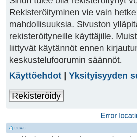
Sinun tulee olla rekisteröitynyt v
Rekisteröityminen vie vain hetken
mahdollisuuksia. Sivuston ylläpit
rekisteröityneille käyttäjille. Mu
liittyvät käytännöt ennen kirjau
keskustelufoorumin säännöt.
Käyttöehdot
|
Yksityisyyden s
Rekisteröidy
Error locati
Etusivu