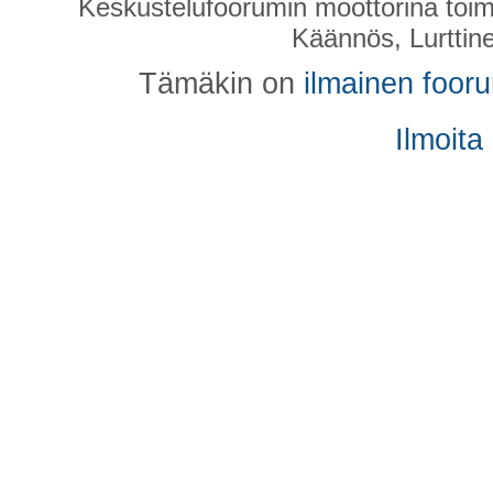
Keskustelufoorumin moottorina toim
Käännös, Lurttin
Tämäkin on
ilmainen foor
Ilmoita