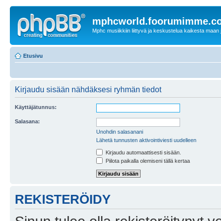
mphcworld.foorumimme.c
Mphc musiikkiin liittyvä ja keskustelua kaikesta maan j
Etusivu
Kirjaudu sisään nähdäksesi ryhmän tiedot
Käyttäjätunnus:
Salasana:
Unohdin salasanani
Lähetä tunnusten aktivointiviesti uudelleen
Kirjaudu automaattisesti sisään.
Piilota paikalla olemiseni tällä kertaa
REKISTERÖIDY