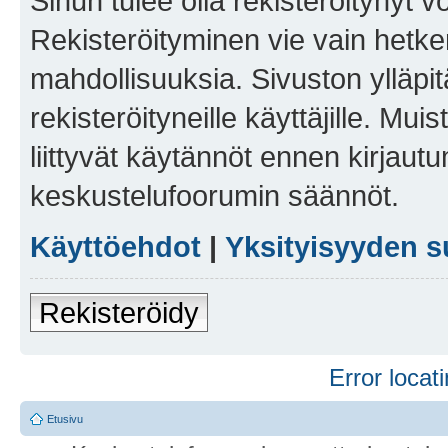
Sinun tulee olla rekisteröitynyt v
Rekisteröityminen vie vain hetken
mahdollisuuksia. Sivuston ylläpit
rekisteröityneille käyttäjille. Mu
liittyvät käytännöt ennen kirjau
keskustelufoorumin säännöt.
Käyttöehdot
|
Yksityisyyden s
Rekisteröidy
Error locati
Etusivu