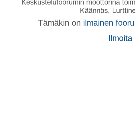
Keskustelufoorumin moottorina toim
Käännös, Lurttin
Tämäkin on
ilmainen foor
Ilmoita