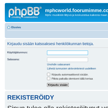
mphcworld.foorumimme.c
Mphc musiikkiin liittyvä ja keskustelua kaikesta maan j
Etusivu
Kirjaudu sisään katsoaksesi henkilökunnan tietoja.
Käyttäjätunnus:
Salasana:
Unohdin salasanani
Lähetä tunnusten aktivointiviesti uudelleen
Kirjaudu automaattisesti sisään.
Piilota paikalla olemiseni tällä kertaa
REKISTERÖIDY