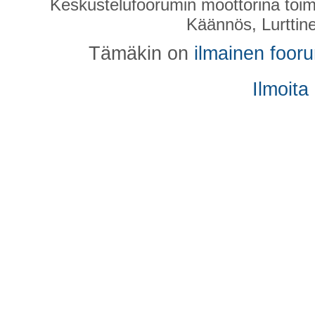
Keskustelufoorumin moottorina toim
Käännös, Lurttin
Tämäkin on
ilmainen foor
Ilmoita