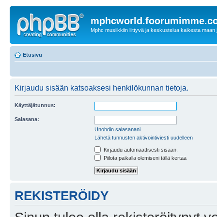
mphcworld.foorumimme.c
Mphc musiikkiin liittyvä ja keskustelua kaikesta maan j
Etusivu
Kirjaudu sisään katsoaksesi henkilökunnan tietoja.
Käyttäjätunnus:
Salasana:
Unohdin salasanani
Lähetä tunnusten aktivointiviesti uudelleen
Kirjaudu automaattisesti sisään.
Piilota paikalla olemiseni tällä kertaa
REKISTERÖIDY