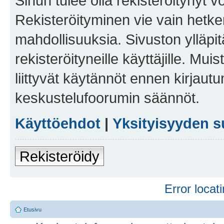
Sinun tulee olla rekisteröitynyt v
Rekisteröityminen vie vain hetken
mahdollisuuksia. Sivuston ylläpit
rekisteröityneille käyttäjille. Mu
liittyvät käytännöt ennen kirjau
keskustelufoorumin säännöt.
Käyttöehdot
|
Yksityisyyden s
Rekisteröidy
Error locati
Etusivu