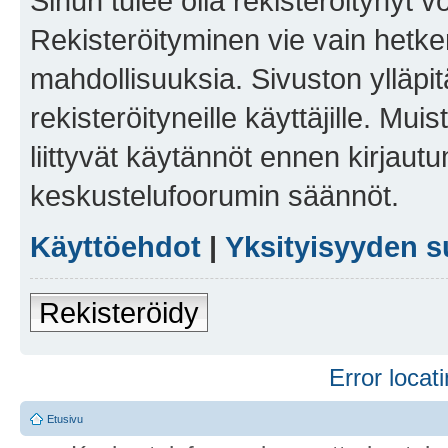
Sinun tulee olla rekisteröitynyt v
Rekisteröityminen vie vain hetken
mahdollisuuksia. Sivuston ylläpit
rekisteröityneille käyttäjille. Mu
liittyvät käytännöt ennen kirjau
keskustelufoorumin säännöt.
Käyttöehdot
|
Yksityisyyden s
Rekisteröidy
Error locati
Etusivu