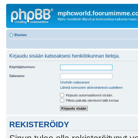
mphcworld.foorumimme.c
Mphc musiikkiin liittyvä ja keskustelua kaikesta maan j
Etusivu
Kirjaudu sisään katsoaksesi henkilökunnan tietoja.
Käyttäjätunnus:
Salasana:
Unohdin salasanani
Lähetä tunnusten aktivointiviesti uudelleen
Kirjaudu automaattisesti sisään.
Piilota paikalla olemiseni tällä kertaa
REKISTERÖIDY