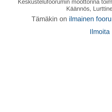
Keskustelufoorumin moottorina toim
Käännös, Lurttin
Tämäkin on
ilmainen foor
Ilmoita