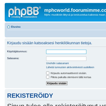
mphcworld.foorumimme.c
Mphc musiikkiin liittyvä ja keskustelua kaikesta maan j
Etusivu
Kirjaudu sisään katsoaksesi henkilökunnan tietoja.
Käyttäjätunnus:
Salasana:
Unohdin salasanani
Lähetä tunnusten aktivointiviesti uudelleen
Kirjaudu automaattisesti sisään.
Piilota paikalla olemiseni tällä kertaa
REKISTERÖIDY