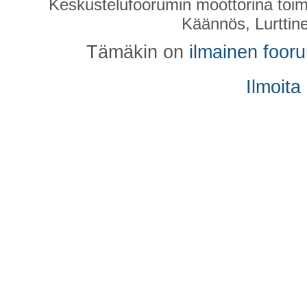
Keskustelufoorumin moottorina toim
Käännös, Lurttin
Tämäkin on
ilmainen foor
Ilmoita