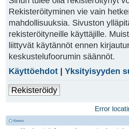
Sinun tulee olla rekisteröitynyt v
Rekisteröityminen vie vain hetken
mahdollisuuksia. Sivuston ylläpit
rekisteröityneille käyttäjille. Mu
liittyvät käytännöt ennen kirjau
keskustelufoorumin säännöt.
Käyttöehdot
|
Yksityisyyden s
Rekisteröidy
Error locati
Etusivu