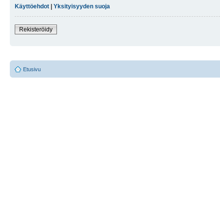
Käyttöehdot
|
Yksityisyyden suoja
Rekisteröidy
Etusivu