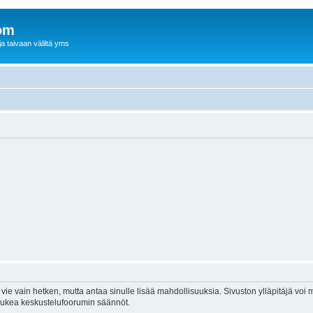
om
a taivaan väliltä yms
vie vain hetken, mutta antaa sinulle lisää mahdollisuuksia. Sivuston ylläpitäjä voi my
 lukea keskustelufoorumin säännöt.