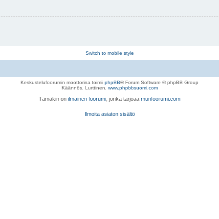
Switch to mobile style
Keskustelufoorumin moottorina toimii
phpBB
® Forum Software © phpBB Group
Käännös, Lurttinen,
www.phpbbsuomi.com
Tämäkin on
ilmainen foorumi
, jonka tarjoaa
munfoorumi.com
Ilmoita asiaton sisältö