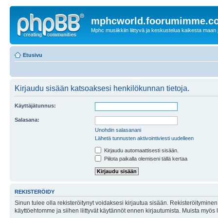
mphcworld.foorumimme.c
Mphc musiikkiin liittyvä ja keskustelua kaikesta maan j
Etusivu
Kirjaudu sisään katsoaksesi henkilökunnan tietoja.
Käyttäjätunnus:
Salasana:
Unohdin salasanani
Lähetä tunnusten aktivointiviesti uudelleen
Kirjaudu automaattisesti sisään.
Piilota paikalla olemiseni tällä kertaa
REKISTERÖIDY
Sinun tulee olla rekisteröitynyt voidaksesi kirjautua sisään. Rekisteröityminen 
käyttöehtomme ja siihen liittyvät käytännöt ennen kirjautumista. Muista myös