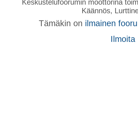
Keskustelufoorumin moottorina toim
Käännös, Lurttin
Tämäkin on
ilmainen foor
Ilmoita