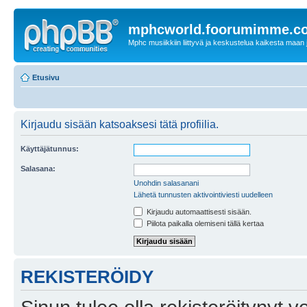
mphcworld.foorumimme.c
Mphc musiikkiin liittyvä ja keskustelua kaikesta maan j
Etusivu
Kirjaudu sisään katsoaksesi tätä profiilia.
Käyttäjätunnus:
Salasana:
Unohdin salasanani
Lähetä tunnusten aktivointiviesti uudelleen
Kirjaudu automaattisesti sisään.
Piilota paikalla olemiseni tällä kertaa
REKISTERÖIDY