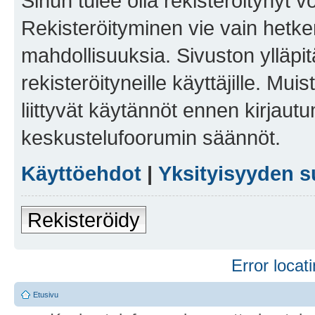
Sinun tulee olla rekisteröitynyt v
Rekisteröityminen vie vain hetken
mahdollisuuksia. Sivuston ylläpit
rekisteröityneille käyttäjille. Mu
liittyvät käytännöt ennen kirjau
keskustelufoorumin säännöt.
Käyttöehdot
|
Yksityisyyden s
Rekisteröidy
Error locati
Etusivu