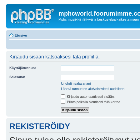
mphcworld.foorumimme.c
Mphc musiikkiin liittyvä ja keskustelua kaikesta maan j
Etusivu
Kirjaudu sisään katsoaksesi tätä profiilia.
Käyttäjätunnus:
Salasana:
Unohdin salasanani
Lähetä tunnusten aktivointiviesti uudelleen
Kirjaudu automaattisesti sisään.
Piilota paikalla olemiseni tällä kertaa
REKISTERÖIDY