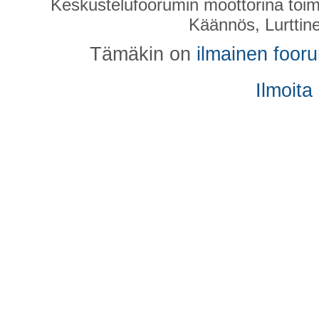
Keskustelufoorumin moottorina toim
Käännös, Lurttin
Tämäkin on
ilmainen foor
Ilmoita