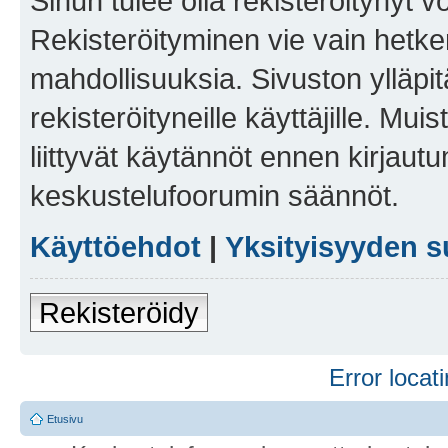
Sinun tulee olla rekisteröitynyt v
Rekisteröityminen vie vain hetken
mahdollisuuksia. Sivuston ylläpit
rekisteröityneille käyttäjille. Mu
liittyvät käytännöt ennen kirjau
keskustelufoorumin säännöt.
Käyttöehdot
|
Yksityisyyden s
Rekisteröidy
Error locati
Etusivu