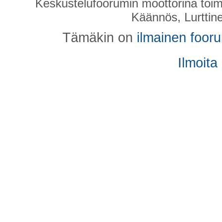
Keskustelufoorumin moottorina toim
Käännös, Lurttin
Tämäkin on
ilmainen foor
Ilmoita