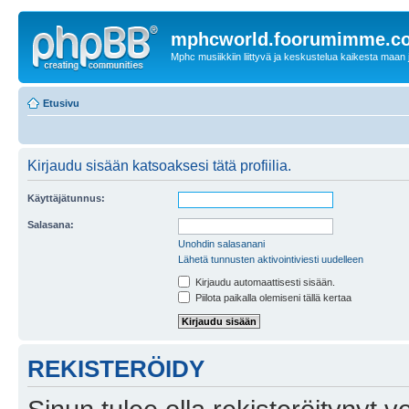
mphcworld.foorumimme.c
Mphc musiikkiin liittyvä ja keskustelua kaikesta maan j
Etusivu
Kirjaudu sisään katsoaksesi tätä profiilia.
Käyttäjätunnus:
Salasana:
Unohdin salasanani
Lähetä tunnusten aktivointiviesti uudelleen
Kirjaudu automaattisesti sisään.
Piilota paikalla olemiseni tällä kertaa
REKISTERÖIDY