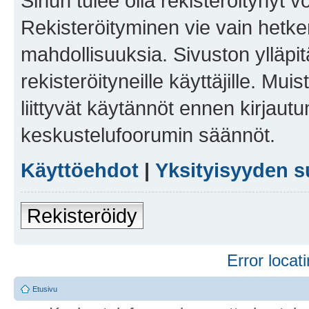
Sinun tulee olla rekisteröitynyt v
Rekisteröityminen vie vain hetken
mahdollisuuksia. Sivuston ylläpit
rekisteröityneille käyttäjille. Mu
liittyvät käytännöt ennen kirjau
keskustelufoorumin säännöt.
Käyttöehdot
|
Yksityisyyden s
Rekisteröidy
Error locati
Etusivu