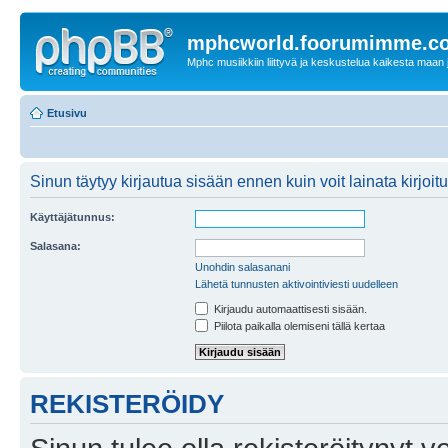
mphcworld.foorumimme.c
Mphc musiikkiin liittyvä ja keskustelua kaikesta maan j
Etusivu
Sinun täytyy kirjautua sisään ennen kuin voit lainata kirjoitu
Käyttäjätunnus:
Salasana:
Unohdin salasanani
Lähetä tunnusten aktivointiviesti uudelleen
Kirjaudu automaattisesti sisään.
Piilota paikalla olemiseni tällä kertaa
REKISTERÖIDY