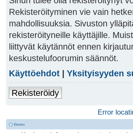
Sinun tulee olla rekisteröitynyt v
Rekisteröityminen vie vain hetken
mahdollisuuksia. Sivuston ylläpit
rekisteröityneille käyttäjille. Mu
liittyvät käytännöt ennen kirjau
keskustelufoorumin säännöt.
Käyttöehdot
|
Yksityisyyden s
Rekisteröidy
Error locati
Etusivu