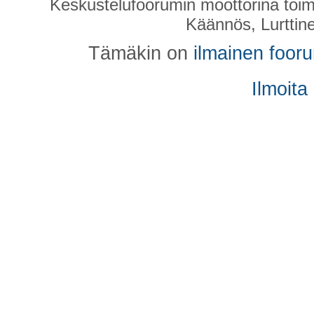
Keskustelufoorumin moottorina toim
Käännös, Lurttin
Tämäkin on
ilmainen foor
Ilmoita