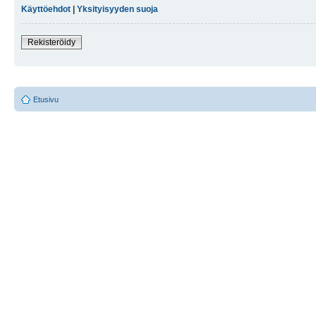
Käyttöehdot
|
Yksityisyyden suoja
Rekisteröidy
Etusivu