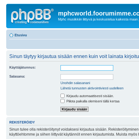
mphcworld.foorumimme.c
Mphc musiikkiin liittyvä ja keskustelua kaikesta maan j
Etusivu
Sinun täytyy kirjautua sisään ennen kuin voit lainata kirjoitu
Käyttäjätunnus:
Salasana:
Unohdin salasanani
Lähetä tunnusten aktivointiviesti uudelleen
Kirjaudu automaattisesti sisään.
Piilota paikalla olemiseni tällä kertaa
REKISTERÖIDY
Sinun tulee olla rekisteröitynyt voidaksesi kirjautua sisään. Rekisteröityminen 
käyttöehtomme ja siihen liittyvät käytännöt ennen kirjautumista. Muista myös