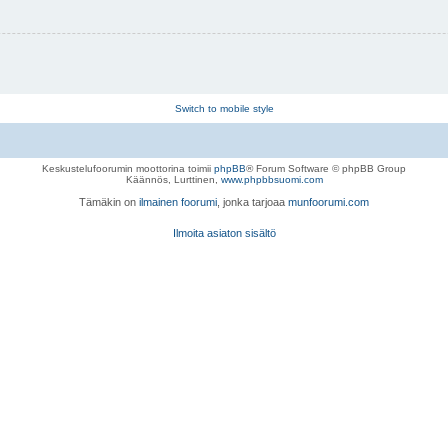
Switch to mobile style
Keskustelufoorumin moottorina toimii
phpBB
® Forum Software © phpBB Group
Käännös, Lurttinen,
www.phpbbsuomi.com
Tämäkin on
ilmainen foorumi
, jonka tarjoaa
munfoorumi.com
Ilmoita asiaton sisältö