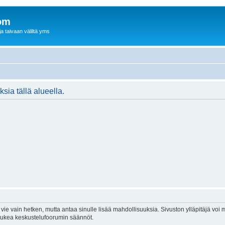
om
a taivaan väliltä yms
ksia tällä alueella.
vie vain hetken, mutta antaa sinulle lisää mahdollisuuksia. Sivuston ylläpitäjä voi my
 lukea keskustelufoorumin säännöt.