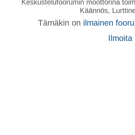
Keskustelufoorumin moottorina toim
Käännös, Lurttin
Tämäkin on
ilmainen foor
Ilmoita