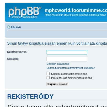
mphcworld.foorumimme.c
Mphc musiikkiin liittyvä ja keskustelua kaikesta maan j
Etusivu
Sinun täytyy kirjautua sisään ennen kuin voit lainata kirjoitu
Käyttäjätunnus:
Salasana:
Unohdin salasanani
Lähetä tunnusten aktivointiviesti uudelleen
Kirjaudu automaattisesti sisään.
Piilota paikalla olemiseni tällä kertaa
REKISTERÖIDY