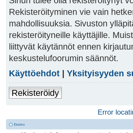
Sinun tulee olla rekisteröitynyt v
Rekisteröityminen vie vain hetken
mahdollisuuksia. Sivuston ylläpit
rekisteröityneille käyttäjille. Mu
liittyvät käytännöt ennen kirjau
keskustelufoorumin säännöt.
Käyttöehdot
|
Yksityisyyden s
Rekisteröidy
Error locati
Etusivu