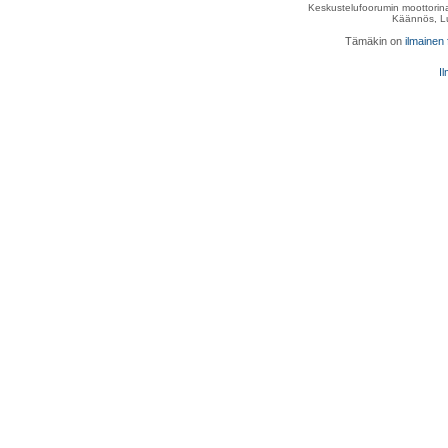
Keskustelufoorumin moottorina
Käännös, Lu
Tämäkin on
ilmainen
Il