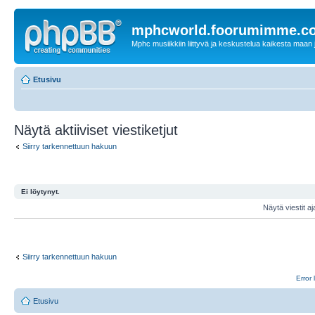
mphcworld.foorumimme.c
Mphc musiikkiin liittyvä ja keskustelua kaikesta maan j
Etusivu
Näytä aktiiviset viestiketjut
Siirry tarkennettuun hakuun
Ei löytynyt.
Näytä viestit aj
Siirry tarkennettuun hakuun
Error 
Etusivu