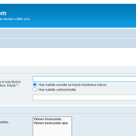
om
a taivaan väliltä yms
 ei saa löytyä.
Hae kaikilla sanoilla tai käytä kirjoitettua hakua
tävä. Käytä *-
Hae kaikilla vaihtoehdoilla
olelta.