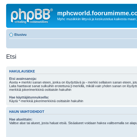
mphcworld.foorumimme.c
Mphc musiikkiin liittyvä ja keskustelua kaikesta maan j
Etusivu
Etsi
HAKULAUSEKE
Etsi avainsanoja:
Aseta
+
merkki sanan eteen, jonka on löydyttävä ja
-
merkki sellaisen sanan eteen, jota
Laita haettavat sanat sulkuihin erotettuna
|
-merkillä, mikäli vain yhden sanan on löydyt
merkkiä jokerimerkkinä osittaisiin hakuihin
Hae käyttäjätunnuksella:
Käytä *-merkkiä jokerimerkkinä osittaisiin hakuihin
HAUN VAIHTOEHDOT
Hae alueittain:
Valitse alue tai alueet, josta haluat etsiä. Sisäalueet voidaan hakea valitsemalla se alapu