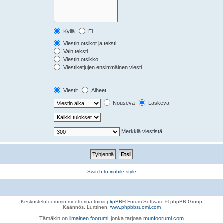
Kyllä
Ei
Viestin otsikot ja teksti
Vain teksti
Viestin otsikko
Viestiketjujen ensimmäinen viesti
Viestit
Aiheet
Nouseva
Laskeva
Merkkiä viestistä
Switch to mobile style
Keskustelufoorumin moottorina toimii
phpBB
® Forum Software © phpBB Group
Käännös, Lurttinen,
www.phpbbsuomi.com
Tämäkin on
ilmainen foorumi
, jonka tarjoaa
munfoorumi.com