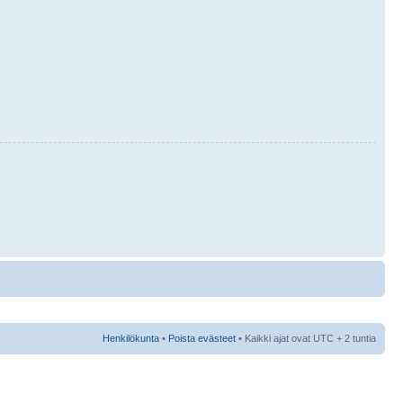
Henkilökunta
•
Poista evästeet
• Kaikki ajat ovat UTC + 2 tuntia