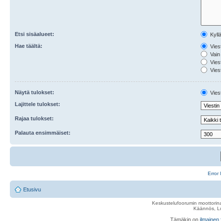
Etsi sisäalueet:
Kyll
Hae täältä:
Viest
Vain 
Viest
Viest
Näytä tulokset:
Viest
Lajittele tulokset:
Rajaa tulokset:
Palauta ensimmäiset:
Error 
Etusivu
Keskustelufoorumin moottorina
Käännös, Lu
Tämäkin on
ilmainen