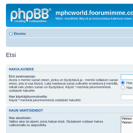
mphcworld.foorumimme.c
Mphc musiikkiin liittyvä ja keskustelua kaikesta maan j
Etusivu
Etsi
HAKULAUSEKE
Etsi avainsanoja:
Aseta
+
merkki sanan eteen, jonka on löydyttävä ja
-
merkki sellaisen sanan
Hae k
eteen, jota ei saa löytyä. Laita haettavat sanat sulkuihin erotettuna
|
-merkillä,
mikäli vain yhden sanan on löydyttävä. Käytä *-merkkiä jokerimerkkinä
Hae k
osittaisiin hakuihin
Hae käyttäjätunnuksella:
Käytä *-merkkiä jokerimerkkinä osittaisiin hakuihin
HAUN VAIHTOEHDOT
Hae alueittain:
Valitse alue tai alueet, josta haluat etsiä. Sisäalueet voidaan hakea
valitsemalla se alapuolelta.