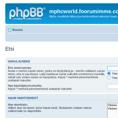
mphcworld.foorumimme.c
Mphc musiikkiin liittyvä ja keskustelua kaikesta maan j
Etusivu
Etsi
HAKULAUSEKE
Etsi avainsanoja:
Aseta
+
merkki sanan eteen, jonka on löydyttävä ja
-
merkki sellaisen sanan
Hae k
eteen, jota ei saa löytyä. Laita haettavat sanat sulkuihin erotettuna
|
-merkillä,
mikäli vain yhden sanan on löydyttävä. Käytä *-merkkiä jokerimerkkinä
Hae k
osittaisiin hakuihin
Hae käyttäjätunnuksella:
Käytä *-merkkiä jokerimerkkinä osittaisiin hakuihin
HAUN VAIHTOEHDOT
Hae alueittain:
Valitse alue tai alueet, josta haluat etsiä. Sisäalueet voidaan hakea
valitsemalla se alapuolelta.