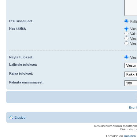
Etsi sisäalueet:
Kyll
Hae täältä:
Viest
Vain 
Viest
Viest
Näytä tulokset:
Viest
Lajittele tulokset:
Rajaa tulokset:
Palauta ensimmäiset:
Error 
Etusivu
Keskustelufoorumin moottorina
Käännös, Lu
Tämäkin on
ilmainen