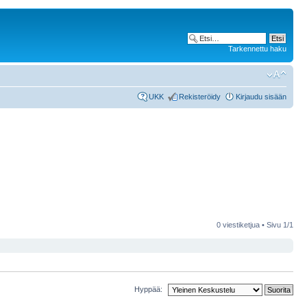
Tarkennettu haku
UKK
Rekisteröidy
Kirjaudu sisään
0 viestiketjua • Sivu
1
/
1
Hyppää: