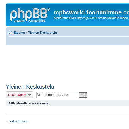
mphcworld.foorumimme.c
Mphc musiikkiin liittyvä ja keskustelua kaikesta maan j
Etusivu
‹
Yleinen Keskustelu
Yleinen Keskustelu
Lähetä uusi viesti
Tällä alueella ei ole viestejä.
Paluu Etusivu