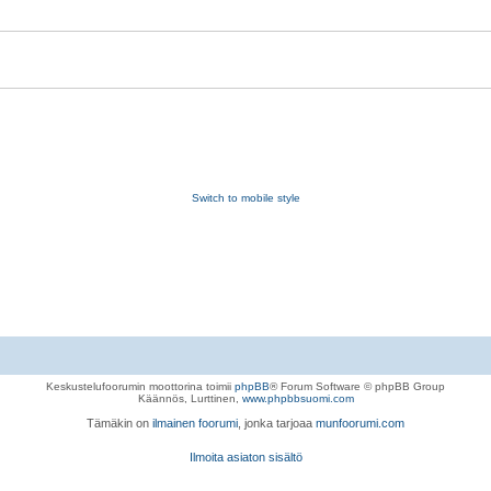
Switch to mobile style
Keskustelufoorumin moottorina toimii
phpBB
® Forum Software © phpBB Group
Käännös, Lurttinen,
www.phpbbsuomi.com
Tämäkin on
ilmainen foorumi
, jonka tarjoaa
munfoorumi.com
Ilmoita asiaton sisältö