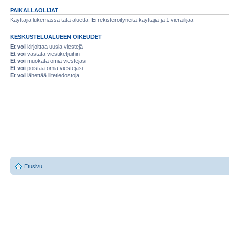
PAIKALLAOLIJAT
Käyttäjiä lukemassa tätä aluetta: Ei rekisteröityneitä käyttäjiä ja 1 vierailijaa
KESKUSTELUALUEEN OIKEUDET
Et voi
kirjoittaa uusia viestejä
Et voi
vastata viestiketjuihin
Et voi
muokata omia viestejäsi
Et voi
poistaa omia viestejäsi
Et voi
lähettää liitetiedostoja.
Etusivu