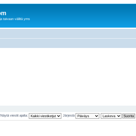
om
a taivaan väliltä yms
Näytä viestit ajalta:
Järjestä