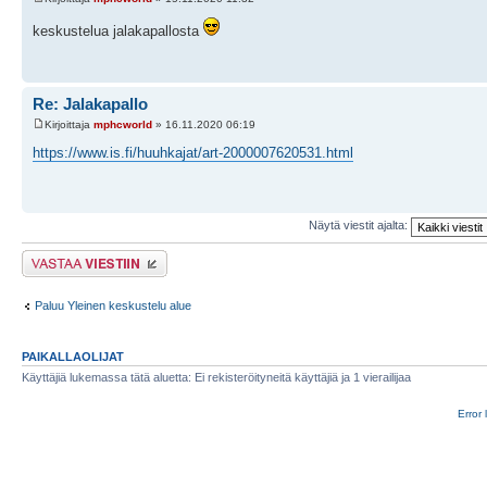
keskustelua jalakapallosta
Re: Jalakapallo
Kirjoittaja
mphcworld
» 16.11.2020 06:19
https://www.is.fi/huuhkajat/art-2000007620531.html
Näytä viestit ajalta:
Lähetä vastaus
Paluu Yleinen keskustelu alue
PAIKALLAOLIJAT
Käyttäjiä lukemassa tätä aluetta: Ei rekisteröityneitä käyttäjiä ja 1 vierailijaa
Error 