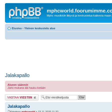
mphcworld.foorumimme.c
Mphc musiikkiin liittyvä ja keskustelua kaikesta maan j
Etusivu
‹
Yleinen keskustelu alue
Jalakapallo
Alueen säännöt
Järki mukana älä hauku ketään
Lähetä vastaus
Jalakapallo
Kirjoittaja
mphcworld
» 15.11.2020 11:32