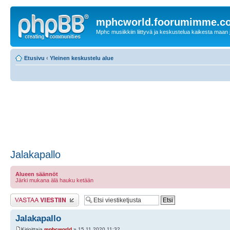
mphcworld.foorumimme.c
Mphc musiikkiin liittyvä ja keskustelua kaikesta maan j
Etusivu
‹
Yleinen keskustelu alue
Jalakapallo
Alueen säännöt
Järki mukana älä hauku ketään
Lähetä vastaus
Jalakapallo
Kirjoittaja
mphcworld
» 15.11.2020 11:32