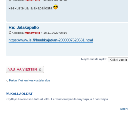
keskustelua jalakapallosta
Re: Jalakapallo
Kirjoittaja
mphcworld
» 16.11.2020 06:19
https://www.is.fi/huuhkajat/art-2000007620531.html
Näytä viestit ajalta:
Lähetä vastaus
Paluu Yleinen keskustelu alue
PAIKALLAOLIJAT
Käyttäjiä lukemassa tätä aluetta: Ei rekisteröityneitä käyttäjiä ja 1 vierailijaa
Error 