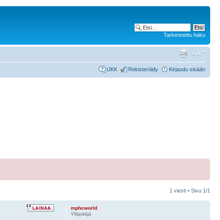
Tarkennettu haku
UKK
Rekisteröidy
Kirjaudu sisään
1 viesti • Sivu
1
/
1
mphcworld
Ylläpitäjä