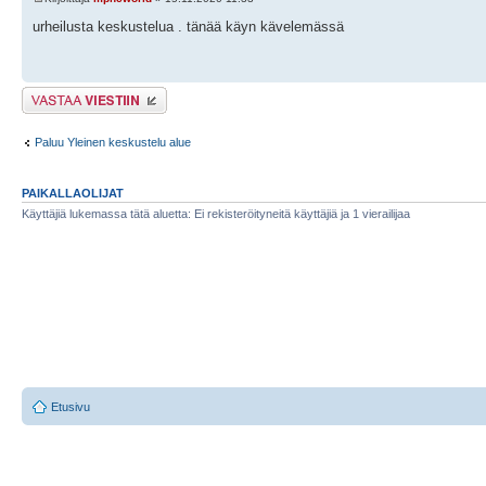
urheilusta keskustelua . tänää käyn kävelemässä
Lähetä vastaus
Paluu Yleinen keskustelu alue
PAIKALLAOLIJAT
Käyttäjiä lukemassa tätä aluetta: Ei rekisteröityneitä käyttäjiä ja 1 vierailijaa
Etusivu