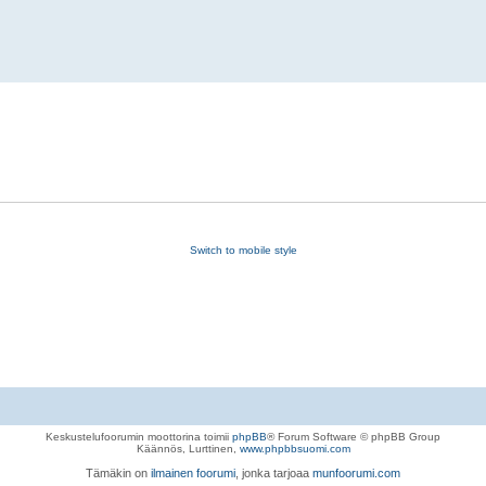
Switch to mobile style
Keskustelufoorumin moottorina toimii
phpBB
® Forum Software © phpBB Group
Käännös, Lurttinen,
www.phpbbsuomi.com
Tämäkin on
ilmainen foorumi
, jonka tarjoaa
munfoorumi.com