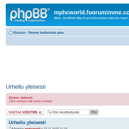
mphcworld.foorumimme.c
Mphc musiikkiin liittyvä ja keskustelua kaikesta maan j
Etusivu
‹
Yleinen keskustelu alue
Urheilu yleisesti
Alueen säännöt
Järki mukana älä hauku ketään
Lähetä vastaus
Urheilu yleisesti
Kirjoittaja
mphcworld
» 15.11.2020 11:33