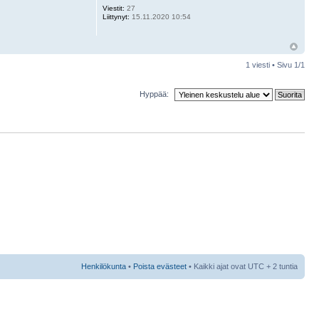
Viestit:
27
Liittynyt:
15.11.2020 10:54
1 viesti • Sivu
1
/
1
Hyppää:
Henkilökunta
•
Poista evästeet
• Kaikki ajat ovat UTC + 2 tuntia