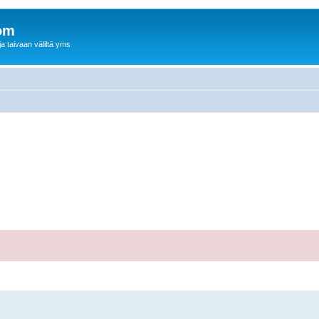
om
a taivaan väliltä yms