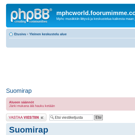
mphcworld.foorumimme.c
Mphc musiikkiin liittyvä ja keskustelua kaikesta maan j
Etusivu
‹
Yleinen keskustelu alue
Suomirap
Alueen säännöt
Järki mukana älä hauku ketään
Lähetä vastaus
Suomirap