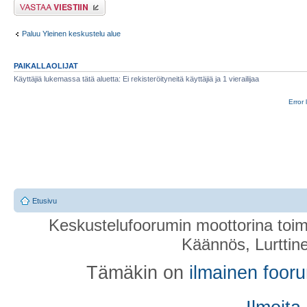
Lähetä vastaus
Paluu Yleinen keskustelu alue
PAIKALLAOLIJAT
Käyttäjiä lukemassa tätä aluetta: Ei rekisteröityneitä käyttäjiä ja 1 vierailijaa
Error 
Etusivu
Keskustelufoorumin moottorina toim
Käännös, Lurttin
Tämäkin on
ilmainen foor