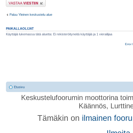
Lähetä vastaus
Paluu Yleinen keskustelu alue
PAIKALLAOLIJAT
Käyttäjiä lukemassa tätä aluetta: Ei rekisteröityneitä käyttäjiä ja 1 vierailijaa
Error 
Etusivu
Keskustelufoorumin moottorina toim
Käännös, Lurttin
Tämäkin on
ilmainen foor