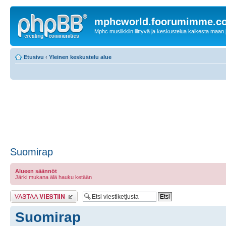
mphcworld.foorumimme.c
Mphc musiikkiin liittyvä ja keskustelua kaikesta maan j
Etusivu
‹
Yleinen keskustelu alue
Suomirap
Alueen säännöt
Järki mukana älä hauku ketään
Lähetä vastaus
Suomirap