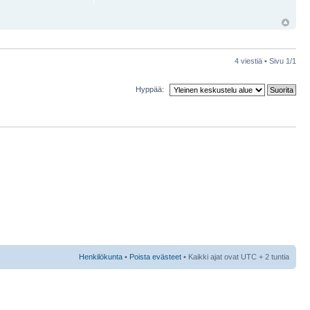
4 viestiä • Sivu
1
/
1
Hyppää:
Henkilökunta
•
Poista evästeet
• Kaikki ajat ovat UTC + 2 tuntia