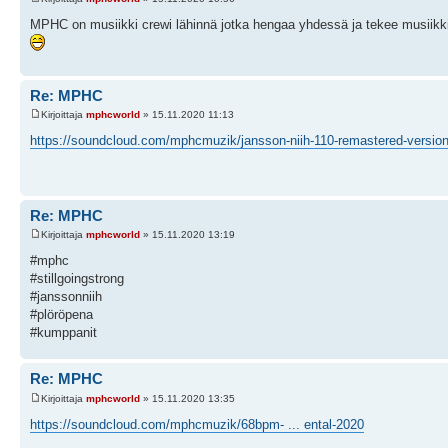
MPHC on musiikki crewi lähinnä jotka hengaa yhdessä ja tekee musiikk
Re: MPHC
Kirjoittaja
mphcworld
» 15.11.2020 11:13
https://soundcloud.com/mphcmuzik/jansson-niih-110-remastered-version-
Re: MPHC
Kirjoittaja
mphcworld
» 15.11.2020 13:19
#mphc
#stillgoingstrong
#janssonniih
#plöröpena
#kumppanit
Re: MPHC
Kirjoittaja
mphcworld
» 15.11.2020 13:35
https://soundcloud.com/mphcmuzik/68bpm- ... ental-2020