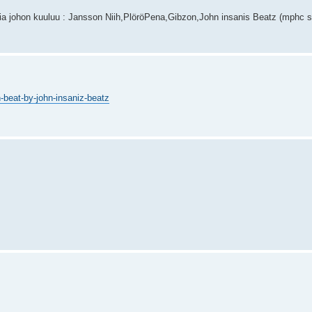
ia johon kuuluu : Jansson Niih,PlöröPena,Gibzon,John insanis Beatz (mphc s
beat-by-john-insaniz-beatz