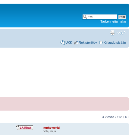
Tarkennettu haku
UKK
Rekisteröidy
Kirjaudu sisään
4 viestiä • Sivu
1
/
1
mphcworld
Ylläpitäjä