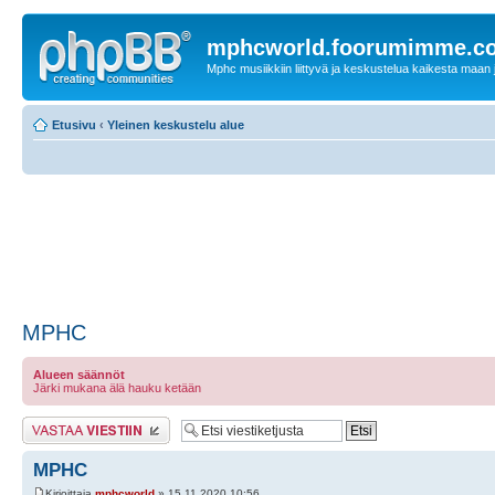
mphcworld.foorumimme.c
Mphc musiikkiin liittyvä ja keskustelua kaikesta maan j
Etusivu
‹
Yleinen keskustelu alue
MPHC
Alueen säännöt
Järki mukana älä hauku ketään
Lähetä vastaus
MPHC
Kirjoittaja
mphcworld
» 15.11.2020 10:56