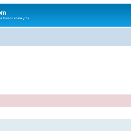
om
a taivaan väliltä yms