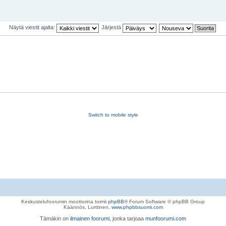
Näytä viestit ajalta:
Järjestä
Switch to mobile style
Keskustelufoorumin moottorina toimii
phpBB
® Forum Software © phpBB Group
Käännös, Lurttinen,
www.phpbbsuomi.com
Tämäkin on
ilmainen foorumi
, jonka tarjoaa
munfoorumi.com