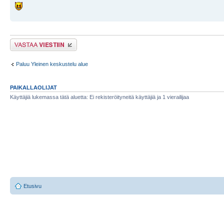
Lähetä vastaus
Paluu Yleinen keskustelu alue
PAIKALLAOLIJAT
Käyttäjiä lukemassa tätä aluetta: Ei rekisteröityneitä käyttäjiä ja 1 vierailijaa
Etusivu