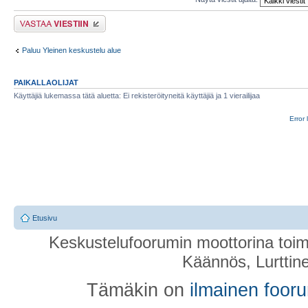
Lähetä vastaus
Paluu Yleinen keskustelu alue
PAIKALLAOLIJAT
Käyttäjiä lukemassa tätä aluetta: Ei rekisteröityneitä käyttäjiä ja 1 vierailijaa
Error 
Etusivu
Keskustelufoorumin moottorina toim
Käännös, Lurttin
Tämäkin on
ilmainen foor