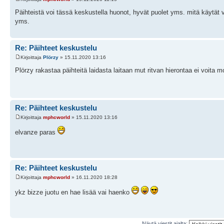
Päihteistä voi tässä keskustella huonot, hyvät puolet yms. mitä käytät va
yms.
Re: Päihteet keskustelu
Kirjoittaja
Plörzy
» 15.11.2020 13:16
Plörzy rakastaa päihteitä laidasta laitaan mut ritvan hierontaa ei voita 
Re: Päihteet keskustelu
Kirjoittaja
mphcworld
» 15.11.2020 13:16
elvanze paras
Re: Päihteet keskustelu
Kirjoittaja
mphcworld
» 16.11.2020 18:28
ykz bizze juotu en hae lisää vai haenko
Näytä viestit ajalta: