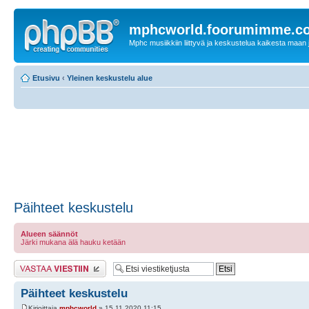
mphcworld.foorumimme.c
Mphc musiikkiin liittyvä ja keskustelua kaikesta maan j
Etusivu
‹
Yleinen keskustelu alue
Päihteet keskustelu
Alueen säännöt
Järki mukana älä hauku ketään
Lähetä vastaus
Päihteet keskustelu
Kirjoittaja
mphcworld
» 15.11.2020 11:15