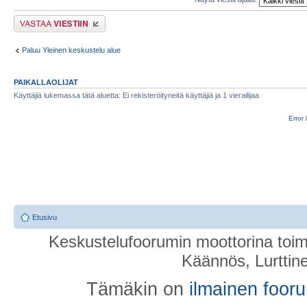
Lähetä vastaus
Paluu Yleinen keskustelu alue
PAIKALLAOLIJAT
Käyttäjiä lukemassa tätä aluetta: Ei rekisteröityneitä käyttäjiä ja 1 vierailijaa
Error 
Etusivu
Keskustelufoorumin moottorina toim
Käännös, Lurttin
Tämäkin on
ilmainen foor