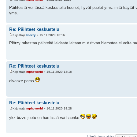
Päihteistä voi tässä keskustella huonot, hyvät puolet yms. mitä käytät va
yms.
Re: Päihteet keskustelu
Kirjoittaja
Plörzy
» 15.11.2020 13:16
Plörzy rakastaa päihteitä laidasta laitaan mut ritvan hierontaa ei voita 
Re: Päihteet keskustelu
Kirjoittaja
mphcworld
» 15.11.2020 13:16
elvanze paras
Re: Päihteet keskustelu
Kirjoittaja
mphcworld
» 16.11.2020 18:28
ykz bizze juotu en hae lisää vai haenko
Näytä viestit ajalta: