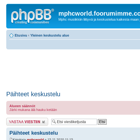
mphcworld.foorumimme.c
Mphc musiikkiin liittyvä ja keskustelua kaikesta maan j
Etusivu
‹
Yleinen keskustelu alue
Päihteet keskustelu
Alueen säännöt
Järki mukana älä hauku ketään
Lähetä vastaus
Päihteet keskustelu
Kirjoittaja
mphcworld
» 15.11.2020 11:15