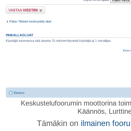
Lähetä vastaus
Paluu Yleinen keskustelu alue
PAIKALLAOLIJAT
Käyttäjiä lukemassa tätä aluetta: Ei rekisteröityneitä käyttäjiä ja 1 vierailijaa
Error 
Etusivu
Keskustelufoorumin moottorina toim
Käännös, Lurttin
Tämäkin on
ilmainen foor