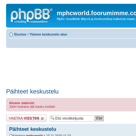
mphcworld.foorumimme.c
Mphc musiikkiin liittyvä ja keskustelua kaikesta maan j
Etusivu
‹
Yleinen keskustelu alue
Päihteet keskustelu
Alueen säännöt
Järki mukana älä hauku ketään
Lähetä vastaus
Päihteet keskustelu
Kirjoittaja
mphcworld
» 15.11.2020 11:15