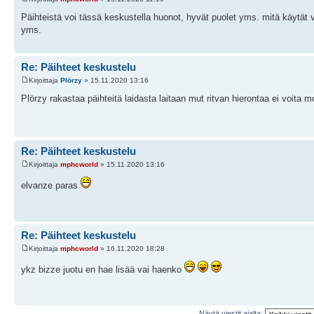
Päihteistä voi tässä keskustella huonot, hyvät puolet yms. mitä käytät va
yms.
Re: Päihteet keskustelu
Kirjoittaja
Plörzy
» 15.11.2020 13:16
Plörzy rakastaa päihteitä laidasta laitaan mut ritvan hierontaa ei voita 
Re: Päihteet keskustelu
Kirjoittaja
mphcworld
» 15.11.2020 13:16
elvanze paras
Re: Päihteet keskustelu
Kirjoittaja
mphcworld
» 16.11.2020 18:28
ykz bizze juotu en hae lisää vai haenko
Näytä viestit ajalta: