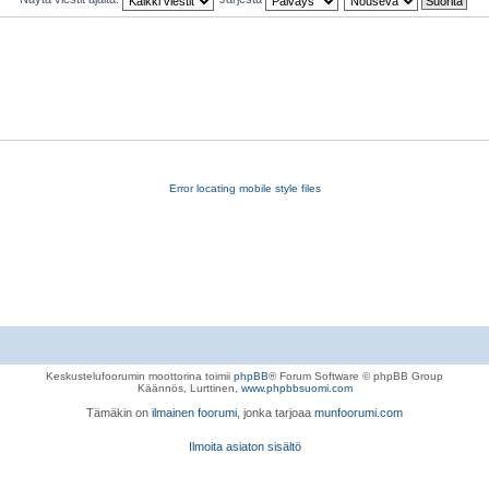
Error locating mobile style files
Keskustelufoorumin moottorina toimii
phpBB
® Forum Software © phpBB Group
Käännös, Lurttinen,
www.phpbbsuomi.com
Tämäkin on
ilmainen foorumi
, jonka tarjoaa
munfoorumi.com
Ilmoita asiaton sisältö