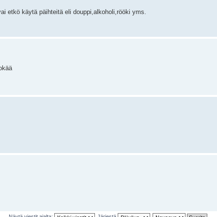
i etkö käytä päihteitä eli douppi,alkoholi,rööki yms.
mokää
Näytä viestit ajalta:
Järjestä