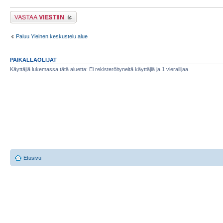
Lähetä vastaus
Paluu Yleinen keskustelu alue
PAIKALLAOLIJAT
Käyttäjiä lukemassa tätä aluetta: Ei rekisteröityneitä käyttäjiä ja 1 vierailijaa
Etusivu