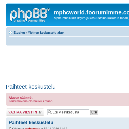
mphcworld.foorumimme.c
Mphc musiikkiin liittyvä ja keskustelua kaikesta maan j
Etusivu
‹
Yleinen keskustelu alue
Päihteet keskustelu
Alueen säännöt
Järki mukana älä hauku ketään
Lähetä vastaus
Päihteet keskustelu
Kirjoittaja
mphcworld
» 15.11.2020 11:15