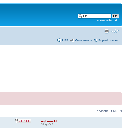
Tarkennettu haku
UKK
Rekisteröidy
Kirjaudu sisään
4 viestiä • Sivu
1
/
1
mphcworld
Ylläpitäjä