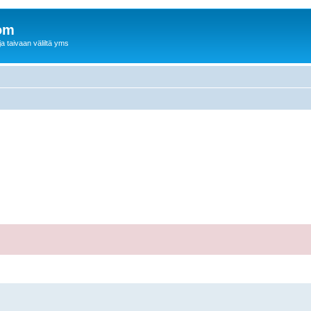
om
a taivaan väliltä yms