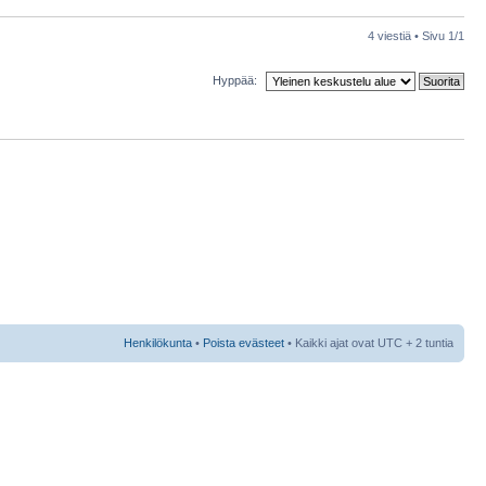
4 viestiä • Sivu
1
/
1
Hyppää:
Henkilökunta
•
Poista evästeet
• Kaikki ajat ovat UTC + 2 tuntia