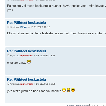
Päihteistä voi tässä keskustella huonot, hyvät puolet yms. mitä käytät va
yms.
Re: Päihteet keskustelu
Kirjoittaja
Plörzy
» 15.11.2020 13:16
Plörzy rakastaa päihteitä laidasta laitaan mut ritvan hierontaa ei voita 
Re: Päihteet keskustelu
Kirjoittaja
mphcworld
» 15.11.2020 13:16
elvanze paras
Re: Päihteet keskustelu
Kirjoittaja
mphcworld
» 16.11.2020 18:28
ykz bizze juotu en hae lisää vai haenko
Näytä viestit ajalta: