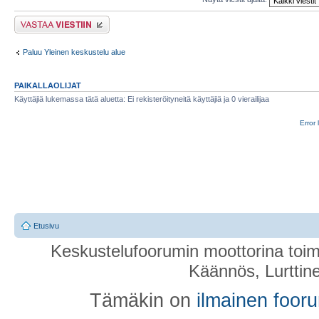
Lähetä vastaus
Paluu Yleinen keskustelu alue
PAIKALLAOLIJAT
Käyttäjiä lukemassa tätä aluetta: Ei rekisteröityneitä käyttäjiä ja 0 vierailijaa
Error 
Etusivu
Keskustelufoorumin moottorina toim
Käännös, Lurttin
Tämäkin on
ilmainen foor