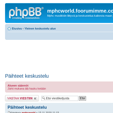
mphcworld.foorumimme.c
Mphc musiikkiin liittyvä ja keskustelua kaikesta maan j
Etusivu
‹
Yleinen keskustelu alue
Päihteet keskustelu
Alueen säännöt
Järki mukana älä hauku ketään
Lähetä vastaus
Päihteet keskustelu
Kirjoittaja
mphcworld
» 15.11.2020 11:15